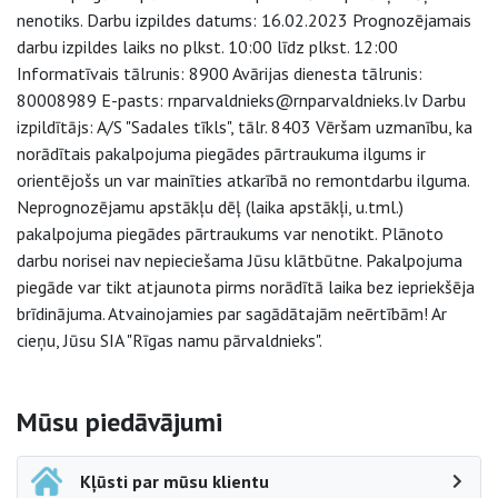
nenotiks. Darbu izpildes datums: 16.02.2023 Prognozējamais
darbu izpildes laiks no plkst. 10:00 līdz plkst. 12:00
Informatīvais tālrunis: 8900 Avārijas dienesta tālrunis:
80008989 E-pasts: rnparvaldnieks@rnparvaldnieks.lv Darbu
izpildītājs: A/S "Sadales tīkls", tālr. 8403 Vēršam uzmanību, ka
norādītais pakalpojuma piegādes pārtraukuma ilgums ir
orientējošs un var mainīties atkarībā no remontdarbu ilguma.
Neprognozējamu apstākļu dēļ (laika apstākļi, u.tml.)
pakalpojuma piegādes pārtraukums var nenotikt. Plānoto
darbu norisei nav nepieciešama Jūsu klātbūtne. Pakalpojuma
piegāde var tikt atjaunota pirms norādītā laika bez iepriekšēja
brīdinājuma. Atvainojamies par sagādātajām neērtībām! Ar
cieņu, Jūsu SIA "Rīgas namu pārvaldnieks".
Sāna navigācija
Mūsu piedāvājumi
Kļūsti par mūsu klientu