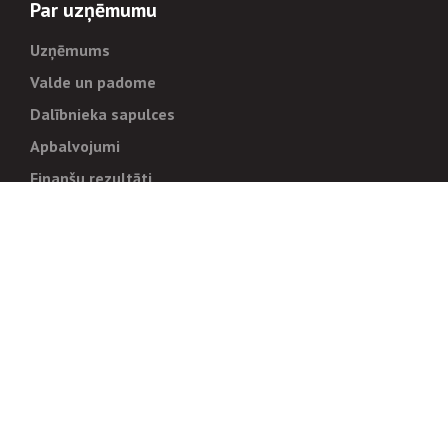
Par uzņēmumu
Uzņēmums
Valde un padome
Dalībnieka sapulces
Apbalvojumi
Finanšu rezultāti
Pārvaldība
Stratēģija un mērķi
Politikas un kārtības
Trauksmes cēlējiem
Korupcijas novēršana
Tiesiskais regulējums
Sadarbības partneriem