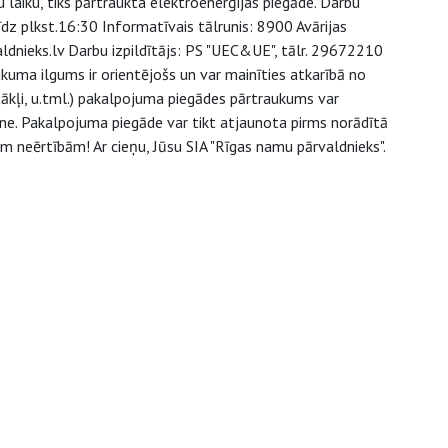
laiku, tiks pārtraukta elektroenerģijas piegāde. Darbu
dz plkst.16:30 Informatīvais tālrunis: 8900 Avārijas
dnieks.lv Darbu izpildītājs: PS "UEC&UE", tālr. 29672210
uma ilgums ir orientējošs un var mainīties atkarībā no
kļi, u.tml.) pakalpojuma piegādes pārtraukums var
ne. Pakalpojuma piegāde var tikt atjaunota pirms norādītā
ām neērtībām! Ar cieņu, Jūsu SIA "Rīgas namu pārvaldnieks".