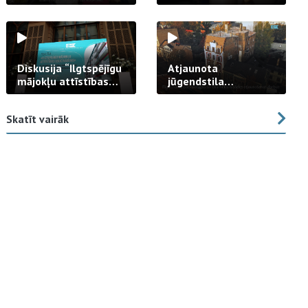
strādā praksē
Diskusija “Ilgtspējīgu
Atjaunota
mājokļu attīstības
jūgendstila
izaicinājums”
arhitektūras pērles
fasāde Tallinas ielā
Skatīt vairāk
23