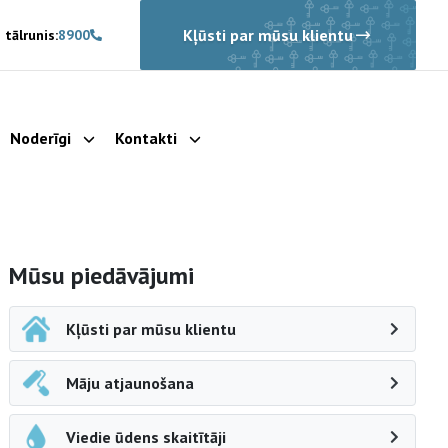
Kļūsti par mūsu klientu
 tālrunis:
8900
Noderīgi
Kontakti
rādīt apakšizvēlni
Parādīt apakšizvēlni
Parādīt apakšizvēlni
Sāna navigācija
Mūsu piedāvājumi
Kļūsti par mūsu klientu
Māju atjaunošana
Viedie ūdens skaitītāji