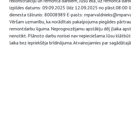
rekonstrukciju un remonta darbiem, Jūsu ēkā, uz remonta darbu 
izpildes datums: 09.09.2025 līdz 12.09.2025 no plkst.08:00 lī
dienesta tālrunis: 80008989 E-pasts: rnparvaldnieks@rnparval
Vēršam uzmanību, ka norādītais pakalpojuma piegādes pārtrauk
remontdarbu ilguma. Neprognozējamu apstākļu dēļ (laika apstā
nenotikt. Plānoto darbu norisei nav nepieciešama Jūsu klātbūt
laika bez iepriekšēja brīdinājuma. Atvainojamies par sagādātaj