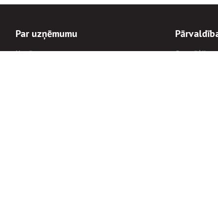
Par uzņēmumu
Pārvaldīb
Uzņēmums
Stratēģija u
Valde un padome
Politikas un
Dalībnieka sapulces
Trauksmes c
Apbalvojumi
Korupcijas 
Finanšu rezultāti
Tiesiskais 
8900
Informācijas
tālrunis:
Avārijas dienesta diennakts