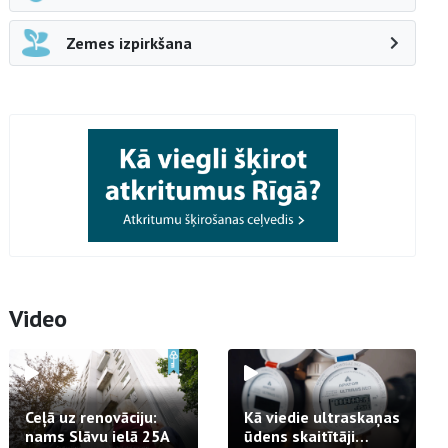
Zemes izpirkšana
Video
Ceļā uz renovāciju:
Kā viedie ultraskaņas
nams Slāvu ielā 25A
ūdens skaitītāji