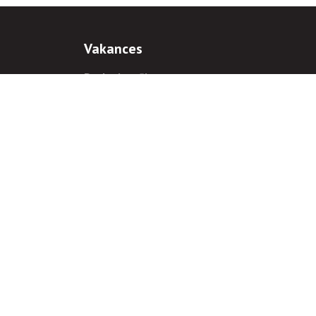
Vakances
Darba iespējas
Prakses iespējas
antiem
 gadījumā hipersaite uz
www.rnparvaldnieks.lv
ir obligāta.