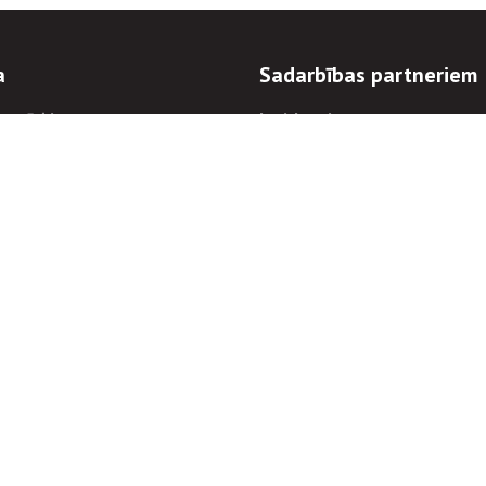
a
Sadarbības partneriem
n mērķi
Iepirkumi
 kārtības
Izsoles
ēlējiem
Zemes īpašniekiem
novēršana
Elektronisko sakaru komers
regulējums
Norēķinu informācija
Informācijas un/vai rakstu pārpublicēšanas
Piekļūstamība