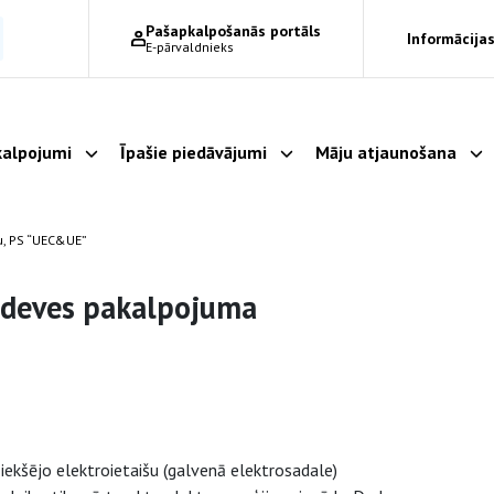
Pašapkalpošanās portāls
Informācijas
E-pārvaldnieks
alpojumi
Īpašie piedāvājumi
Māju atjaunošana
Parādīt apakšizvēlni
Parādīt apakšizvēlni
Pa
u, PS “UEC&UE”
adeves pakalpojuma
iekšējo elektroietaišu (galvenā elektrosadale)