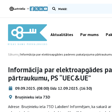
Meklēt vietnē
Latviešu
Aktualitātes
Par mums
Pak
/
Sākums
Informācija par elektroapgādes padeves pakalpojuma pārtraukum
Informācija par elektroapgādes p
pārtraukumu, PS “UEC&UE”
09.09.2025. (08:00) līdz 12.09.2025. (16:30)
Bruņinieku iela 73D
Adrese: Bruņinieku iela 73D Labdien! Informējam, ka sakarā ar 