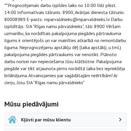
**Prognozējamais darbu izpildes laiks no 10:00 līdz plkst.
14:00 Informatīvais tālrunis: 8900, Avārijas dienesta tālrunis:
80008989 E-pasts: rnparvaldnieks@rnparvaldnieks.lv Darbu
izpildītājs: SIA "Rīgas namu pārvaldnieks", tālr. 8900 Vēršam
uzmanību, ka norādītais pakalpojuma piegādes pārtraukuma
ilgums ir orientējošs un var mainīties atkarībā no remontdarbu
ilguma. Neprognozējamu apstākļu dēļ (laika apstākļi, u.tml.)
pakalpojuma piegādes pārtraukums var nenotikt. Plānoto
darbu norisei nav nepieciešama Jūsu klātbūtne. Pakalpojuma
piegāde var tikt atjaunota pirms norādītā laika bez iepriekšēja
brīdinājuma. Atvainojamies par sagādātajām neērtībām! Ar
cieņu, Jūsu SIA "Rīgas namu pārvaldnieks"
Sāna navigācija
Mūsu piedāvājumi
Kļūsti par mūsu klientu