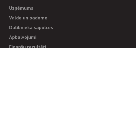
Uzņēmums
Valde un padome
Dalībnieka sapulces
Apbalvojumi
Finanšu rezultāti
Pārvaldība
Stratēģija un mērķi
Politikas un kārtības
Trauksmes cēlējiem
Korupcijas novēršana
Tiesiskais regulējums
Sadarbības partneriem