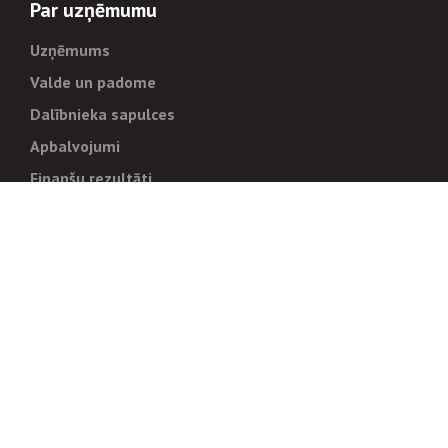
Par uzņēmumu
Uzņēmums
Valde un padome
Dalībnieka sapulces
Apbalvojumi
Finanšu rezultāti
Pārvaldība
Stratēģija un mērķi
Politikas un kārtības
Trauksmes cēlējiem
Korupcijas novēršana
Tiesiskais regulējums
Sadarbības partneriem