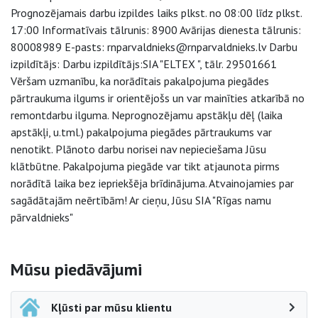
Prognozējamais darbu izpildes laiks plkst. no 08:00 līdz plkst.
17:00 Informatīvais tālrunis: 8900 Avārijas dienesta tālrunis:
80008989 E-pasts: rnparvaldnieks@rnparvaldnieks.lv Darbu
izpildītājs: Darbu izpildītājs:SIA "ELTEX ", tālr. 29501661
Vēršam uzmanību, ka norādītais pakalpojuma piegādes
pārtraukuma ilgums ir orientējošs un var mainīties atkarībā no
remontdarbu ilguma. Neprognozējamu apstākļu dēļ (laika
apstākļi, u.tml.) pakalpojuma piegādes pārtraukums var
nenotikt. Plānoto darbu norisei nav nepieciešama Jūsu
klātbūtne. Pakalpojuma piegāde var tikt atjaunota pirms
norādītā laika bez iepriekšēja brīdinājuma. Atvainojamies par
sagādātajām neērtībām! Ar cieņu, Jūsu SIA "Rīgas namu
pārvaldnieks"
Sāna navigācija
Mūsu piedāvājumi
Kļūsti par mūsu klientu