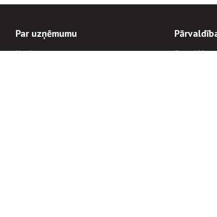
Par uzņēmumu
Pārvaldīb
Uzņēmums
Stratēģija u
Valde un padome
Politikas un
Dalībnieka sapulces
Trauksmes c
Apbalvojumi
Korupcijas 
Finanšu rezultāti
Tiesiskais 
8900
Informācijas
tālrunis:
Avārijas dienesta diennakts