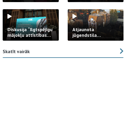
strādā praksē
Diskusija “Ilgtspējīgu
Atjaunota
mājokļu attīstības
jūgendstila
izaicinājums”
arhitektūras pērles
fasāde Tallinas ielā
Skatīt vairāk
23