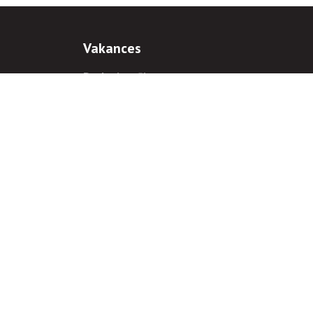
Vakances
Darba iespējas
Prakses iespējas
antiem
 gadījumā hipersaite uz
www.rnparvaldnieks.lv
ir obligāta.