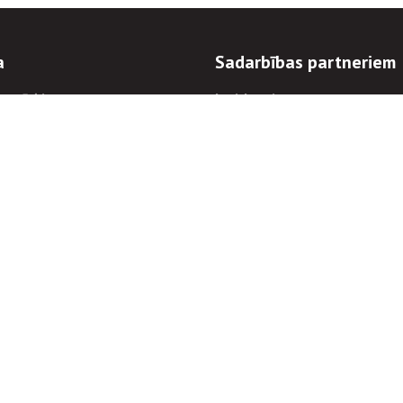
a
Sadarbības partneriem
n mērķi
Iepirkumi
 kārtības
Izsoles
ēlējiem
Zemes īpašniekiem
novēršana
Elektronisko sakaru komers
regulējums
Norēķinu informācija
Informācijas un/vai rakstu pārpublicēšanas
Piekļūstamība