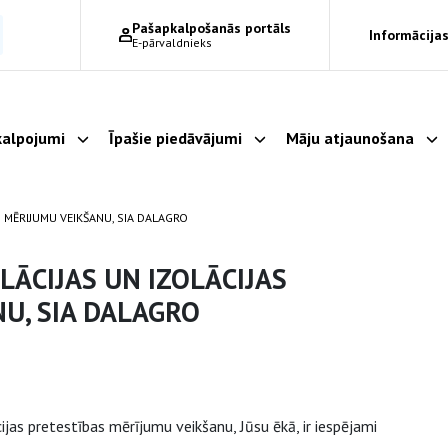
Pašapkalpošanās portāls
Informācijas
E-pārvaldnieks
alpojumi
Īpašie piedāvājumi
Māju atjaunošana
Parādīt apakšizvēlni
Parādīt apakšizvēlni
Pa
S MĒRIJUMU VEIKŠANU, SIA DALAGRO
LĀCIJAS UN IZOLĀCIJAS
U, SIA DALAGRO
ijas pretestības mērījumu veikšanu, Jūsu ēkā, ir iespējami