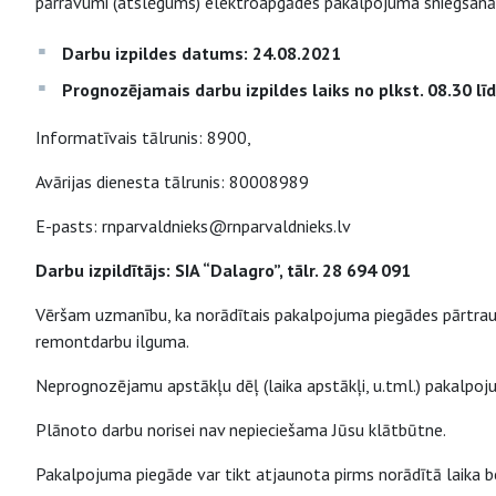
pārrāvumi (atslēgums) elektroapgādes pakalpojuma sniegšanā
Darbu izpildes datums: 24.08.2021
Prognozējamais darbu izpildes laiks no plkst. 08.30 līd
Informatīvais tālrunis: 8900,
Avārijas dienesta tālrunis: 80008989
E-pasts: rnparvaldnieks@rnparvaldnieks.lv
Darbu izpildītājs: SIA “Dalagro”, tālr. 28 694 091
Vēršam uzmanību, ka norādītais pakalpojuma piegādes pārtrauk
remontdarbu ilguma.
Neprognozējamu apstākļu dēļ (laika apstākļi, u.tml.) pakalpo
Plānoto darbu norisei nav nepieciešama Jūsu klātbūtne.
Pakalpojuma piegāde var tikt atjaunota pirms norādītā laika be