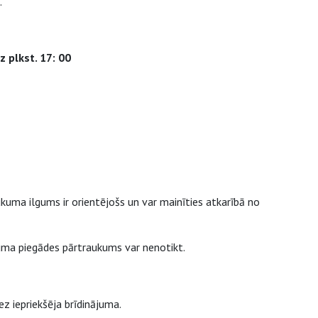
.
z plkst. 17: 00
uma ilgums ir orientējošs un var mainīties atkarībā no
juma piegādes pārtraukums var nenotikt.
z iepriekšēja brīdinājuma.