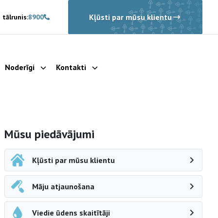
Kļūsti par mūsu klientu
 tālrunis:
8900
Noderīgi
Kontakti
rādīt apakšizvēlni
Parādīt apakšizvēlni
Parādīt apakšizvēlni
Sāna navigācija
Mūsu piedāvājumi
Kļūsti par mūsu klientu
Māju atjaunošana
Viedie ūdens skaitītāji