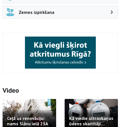
Zemes izpirkšana
Video
Ceļā uz renovāciju:
Kā viedie ultraskaņas
nams Slāvu ielā 25A
ūdens skaitītāji