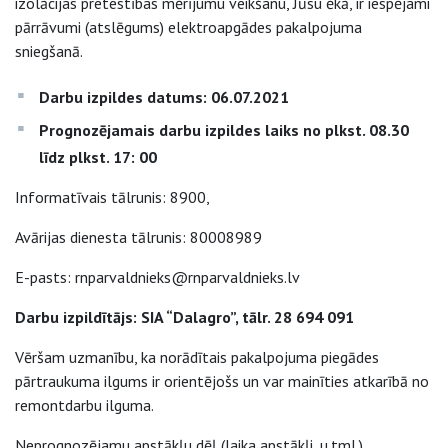
izolācijas pretestības mērījumu veikšanu, Jūsu ēkā, ir iespējami
pārrāvumi (atslēgums) elektroapgādes pakalpojuma
sniegšanā.
Darbu izpildes datums: 06.07.2021
Prognozējamais darbu izpildes laiks no plkst. 08.30
līdz plkst. 17: 00
Informatīvais tālrunis: 8900,
Avārijas dienesta tālrunis: 80008989
E-pasts: rnparvaldnieks@rnparvaldnieks.lv
Darbu izpildītājs: SIA “Dalagro”, tālr. 28 694 091
Vēršam uzmanību, ka norādītais pakalpojuma piegādes
pārtraukuma ilgums ir orientējošs un var mainīties atkarībā no
remontdarbu ilguma.
Neprognozējamu apstākļu dēļ (laika apstākļi, u.tml.)