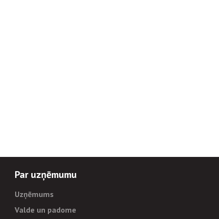
Par uzņēmumu
Uzņēmums
Valde un padome