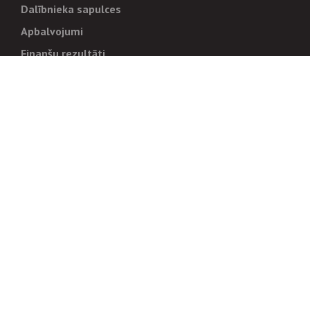
Dalībnieka sapulces
Apbalvojumi
Finanšu rezultāti
Pārvaldība
Stratēģija un mērķi
Politikas un kārtības
Trauksmes cēlējiem
Korupcijas novēršana
Tiesiskais regulējums
Sadarbības partneriem
Iepirkumi
Izsoles
Zemes īpašniekiem