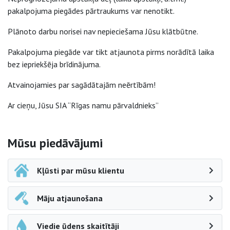
pakalpojuma piegādes pārtraukums var nenotikt.
Plānoto darbu norisei nav nepieciešama Jūsu klātbūtne.
Pakalpojuma piegāde var tikt atjaunota pirms norādītā laika
bez iepriekšēja brīdinājuma.
Atvainojamies par sagādātajām neērtībām!
Ar cieņu, Jūsu SIA “Rīgas namu pārvaldnieks”
Sāna navigācija
Mūsu piedāvājumi
Kļūsti par mūsu klientu
Māju atjaunošana
Viedie ūdens skaitītāji