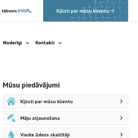
Kļūsti par mūsu klientu
 tālrunis:
8900
Noderīgi
Kontakti
rādīt apakšizvēlni
Parādīt apakšizvēlni
Parādīt apakšizvēlni
Sāna navigācija
Mūsu piedāvājumi
Kļūsti par mūsu klientu
Māju atjaunošana
Viedie ūdens skaitītāji