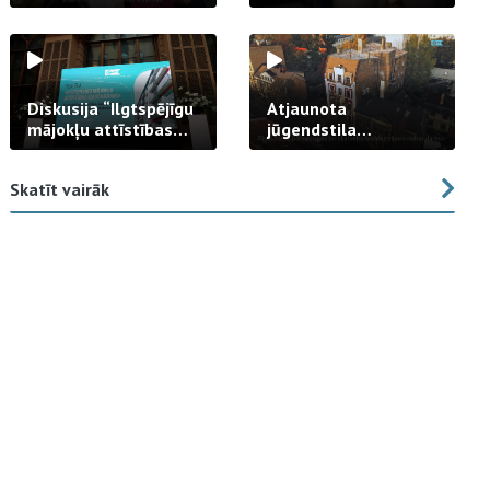
strādā praksē
Diskusija “Ilgtspējīgu
Atjaunota
mājokļu attīstības
jūgendstila
izaicinājums”
arhitektūras pērles
fasāde Tallinas ielā
Skatīt vairāk
23