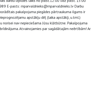
s darbu izpildes laiks no plkst.12:00 līdz plkst. 15:00
08989 E-pasts: rnparvaldnieks@rnparvaldnieks.lv Darbu
a norādītais pakalpojuma piegādes pārtraukuma ilgums ir
Neprognozējamu apstākļu dēļ (laika apstākļi, u.tml.)
u norisei nav nepieciešama Jūsu klātbūtne. Pakalpojuma
a brīdinājuma. Atvainojamies par sagādātajām neērtībām! Ar