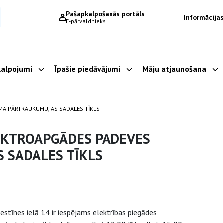
Pašapkalpošanās portāls
Informācijas
E-pārvaldnieks
alpojumi
Īpašie piedāvājumi
Māju atjaunošana
Parādīt apakšizvēlni
Parādīt apakšizvēlni
Pa
MA PĀRTRAUKUMU, AS SADALES TĪKLS
LEKTROAPGĀDES PADEVES
 SADALES TĪKLS
stīnes ielā 14 ir iespējams elektrības piegādes