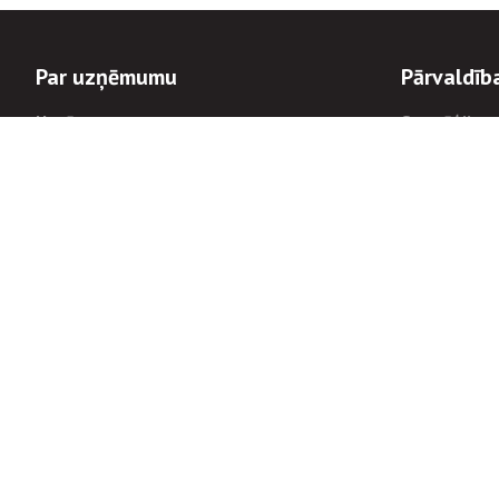
Par uzņēmumu
Pārvaldīb
Uzņēmums
Stratēģija u
Valde un padome
Politikas un
Dalībnieka sapulces
Trauksmes c
Apbalvojumi
Korupcijas 
Finanšu rezultāti
Tiesiskais 
8900
Informācijas
tālrunis:
Avārijas dienesta diennakts