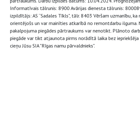
pārtraukums. Darbu izpildes datums: 10.04.2024. Prognozējamai
Informatīvais tālrunis: 8900 Avārijas dienesta tālrunis: 800
izpildītājs: AS “Sadales Tīkls", tālr. 8403 Vēršam uzmanību, k
orientējošs un var mainīties atkarībā no remontdarbu ilguma. 
pakalpojuma piegādes pārtraukums var nenotikt. Plānoto darb
piegāde var tikt atjaunota pirms norādītā laika bez iepriekšēj
cieņu Jūsu SIA "Rīgas namu pārvaldnieks".