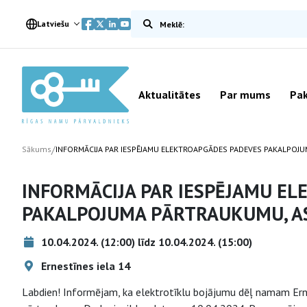
Meklēt vietnē
Latviešu
Aktualitātes
Par mums
Pak
/
Sākums
INFORMĀCIJA PAR IESPĒJAMU ELEKTROAPGĀDES PADEVES PAKALPOJU
INFORMĀCIJA PAR IESPĒJAMU E
PAKALPOJUMA PĀRTRAUKUMU, AS
10.04.2024. (12:00) līdz 10.04.2024. (15:00)
Ernestīnes iela 14
Labdien! Informējam, ka elektrotīklu bojājumu dēļ namam Erne