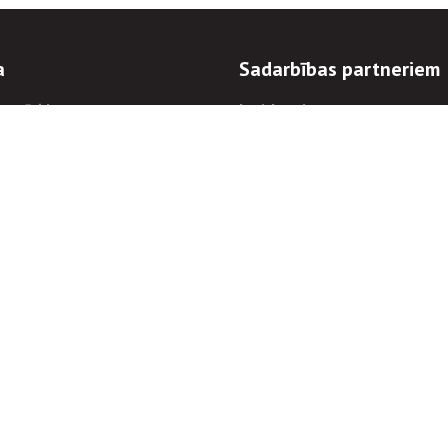
a
Sadarbības partneriem
n mērķi
Iepirkumi
 kārtības
Izsoles
ēlējiem
Zemes īpašniekiem
novēršana
Elektronisko sakaru komers
regulējums
Norēķinu informācija
Informācijas un/vai rakstu pārpublicēšanas
Piekļūstamība