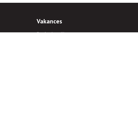
Vakances
Darba iespējas
Prakses iespējas
antiem
 gadījumā hipersaite uz
www.rnparvaldnieks.lv
ir obligāta.