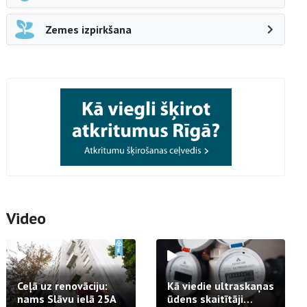
Zemes izpirkšana
Video
Ceļā uz renovāciju:
Kā viedie ultraskaņas
nams Slāvu ielā 25A
ūdens skaitītāji