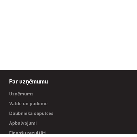
Par uzņēmumu
Uzņēmums
Valde un padome
Dalībnieka sapulces
Apbalvojumi
Finanšu rezultāti