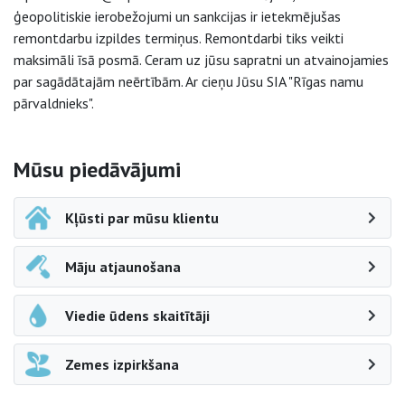
ģeopolitiskie ierobežojumi un sankcijas ir ietekmējušas
remontdarbu izpildes termiņus. Remontdarbi tiks veikti
maksimāli īsā posmā. Ceram uz jūsu sapratni un atvainojamies
par sagādātajām neērtībām. Ar cieņu Jūsu SIA "Rīgas namu
pārvaldnieks".
Sāna navigācija
Mūsu piedāvājumi
Kļūsti par mūsu klientu
Māju atjaunošana
Viedie ūdens skaitītāji
Zemes izpirkšana