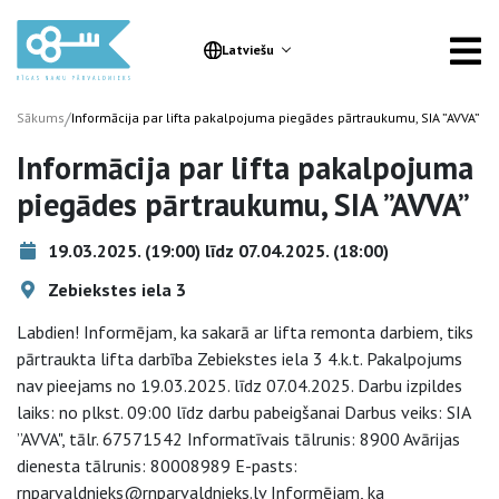
Latviešu
/
Sākums
Informācija par lifta pakalpojuma piegādes pārtraukumu, SIA ”AVVA”
Informācija par lifta pakalpojuma
piegādes pārtraukumu, SIA ”AVVA”
19.03.2025. (19:00) līdz 07.04.2025. (18:00)
Zebiekstes iela 3
Labdien! Informējam, ka sakarā ar lifta remonta darbiem, tiks
pārtraukta lifta darbība Zebiekstes iela 3 4.k.t. Pakalpojums
nav pieejams no 19.03.2025. līdz 07.04.2025. Darbu izpildes
laiks: no plkst. 09:00 līdz darbu pabeigšanai Darbus veiks: SIA
”AVVA", tālr. 67571542 Informatīvais tālrunis: 8900 Avārijas
dienesta tālrunis: 80008989 E-pasts:
rnparvaldnieks@rnparvaldnieks.lv Informējam, ka