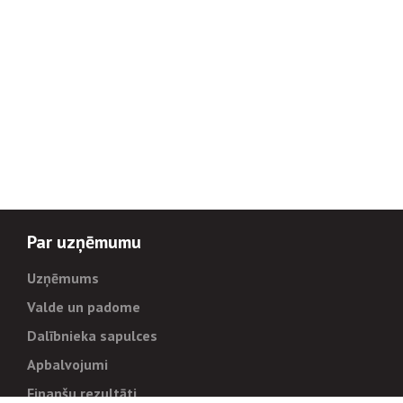
Par uzņēmumu
Uzņēmums
Valde un padome
Dalībnieka sapulces
Apbalvojumi
Finanšu rezultāti