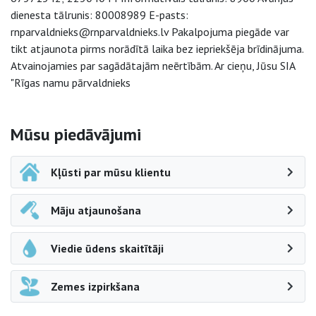
dienesta tālrunis: 80008989 E-pasts:
rnparvaldnieks@rnparvaldnieks.lv Pakalpojuma piegāde var
tikt atjaunota pirms norādītā laika bez iepriekšēja brīdinājuma.
Atvainojamies par sagādātajām neērtībām. Ar cieņu, Jūsu SIA
"Rīgas namu pārvaldnieks
Sāna navigācija
Mūsu piedāvājumi
Kļūsti par mūsu klientu
Māju atjaunošana
Viedie ūdens skaitītāji
Zemes izpirkšana