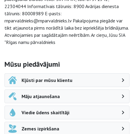
22304044 Informatīvais tālrunis: 8900 Avārijas dienesta
tālrunis: 80008989 E-pasts:
rnparvaldnieks@rnparvaldnieks.lv Pakalpojuma piegāde var
tikt atjaunota pirms norādītā laika bez iepriekšēja brīdinājuma.
Atvainojamies par sagādātajām neērtībām. Ar cieņu, Jūsu SIA
"Rīgas namu pārvaldnieks
Sāna navigācija
Mūsu piedāvājumi
Kļūsti par mūsu klientu
Māju atjaunošana
Viedie ūdens skaitītāji
Zemes izpirkšana