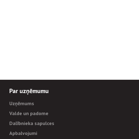
Par uzņēmumu
Uzņēmums
Valde un padome
Dalībnieka sapulces
Apbalvojumi