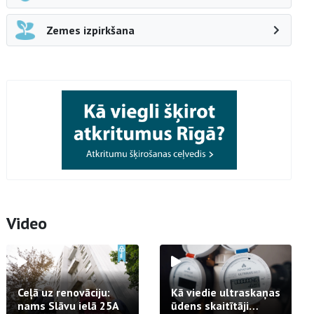
Zemes izpirkšana
Video
Ceļā uz renovāciju:
Kā viedie ultraskaņas
nams Slāvu ielā 25A
ūdens skaitītāji