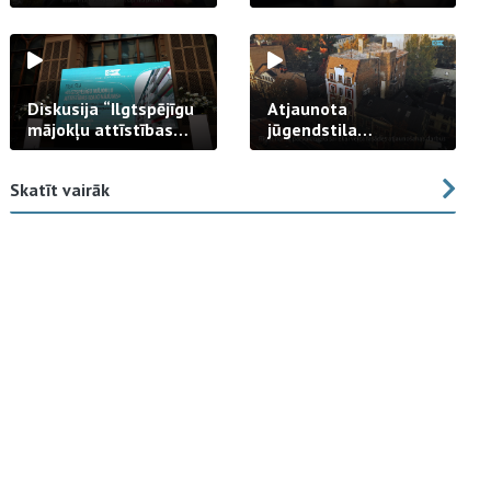
strādā praksē
Diskusija “Ilgtspējīgu
Atjaunota
mājokļu attīstības
jūgendstila
izaicinājums”
arhitektūras pērles
fasāde Tallinas ielā
Skatīt vairāk
23