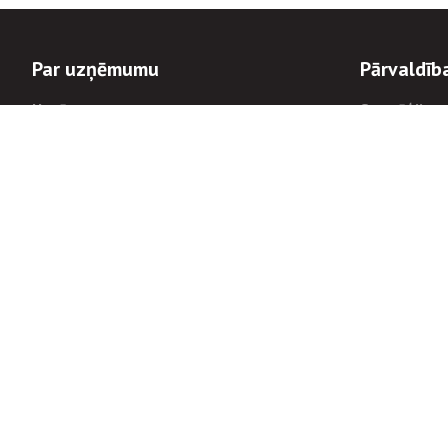
Par uzņēmumu
Pārvaldīb
Uzņēmums
Stratēģija u
Valde un padome
Politikas un
Dalībnieka sapulces
Trauksmes c
Apbalvojumi
Korupcijas 
Finanšu rezultāti
Tiesiskais 
8900
Informācijas
tālrunis:
Avārijas dienesta diennakts