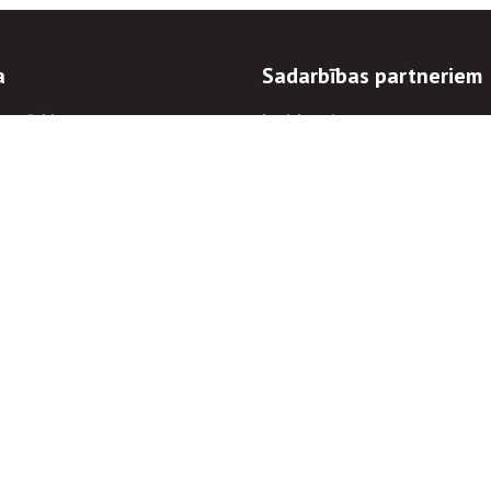
a
Sadarbības partneriem
n mērķi
Iepirkumi
 kārtības
Izsoles
ēlējiem
Zemes īpašniekiem
novēršana
Elektronisko sakaru komers
regulējums
Norēķinu informācija
Informācijas un/vai rakstu pārpublicēšanas
Piekļūstamība