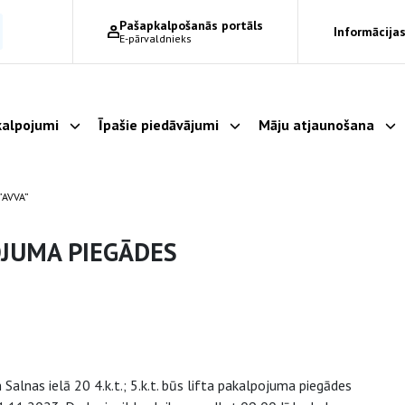
Pašapkalpošanās portāls
Informācijas
E-pārvaldnieks
alpojumi
Īpašie piedāvājumi
Māju atjaunošana
Parādīt apakšizvēlni
Parādīt apakšizvēlni
Pa
”AVVA”
OJUMA PIEGĀDES
lnas ielā 20 4.k.t.; 5.k.t. būs lifta pakalpojuma piegādes