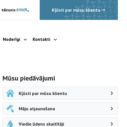
Kļūsti par mūsu klientu
 tālrunis:
8900
Noderīgi
Kontakti
rādīt apakšizvēlni
Parādīt apakšizvēlni
Parādīt apakšizvēlni
Sāna navigācija
Mūsu piedāvājumi
Kļūsti par mūsu klientu
Māju atjaunošana
Viedie ūdens skaitītāji