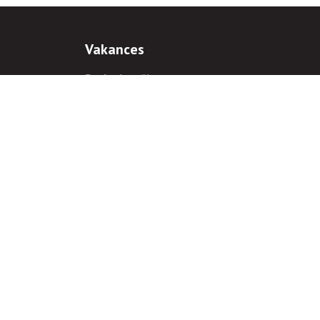
Vakances
Darba iespējas
Prakses iespējas
antiem
 gadījumā hipersaite uz
www.rnparvaldnieks.lv
ir obligāta.