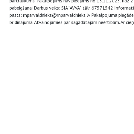
pārtraukums. Pakalpojums nav pieejams no 13.11.2023. līdz 21.
pabeigšanai Darbus veiks: SIA ”AVVA", tālr. 67571542 Informatī
pasts: rnparvaldnieks@rnparvaldnieks.lv Pakalpojuma piegāde v
brīdinājuma. Atvainojamies par sagādātajām neērtībām. Ar cieņ