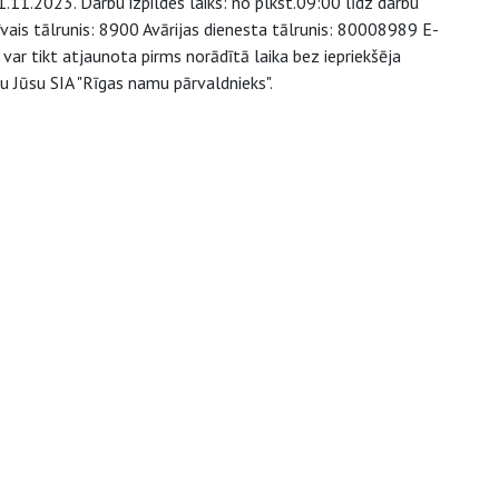
11.2023. Darbu izpildes laiks: no plkst.09:00 līdz darbu
vais tālrunis: 8900 Avārijas dienesta tālrunis: 80008989 E-
ar tikt atjaunota pirms norādītā laika bez iepriekšēja
u Jūsu SIA "Rīgas namu pārvaldnieks".