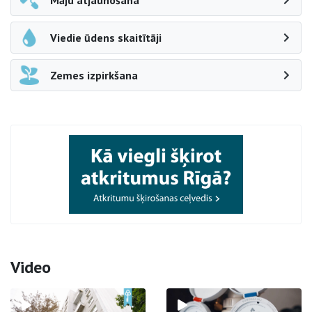
Māju atjaunošana
Viedie ūdens skaitītāji
Zemes izpirkšana
Video