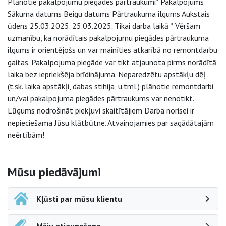
Plānotie pakalpojumu piegādes pārtraukumi* Pakalpojums
Sākuma datums Beigu datums Pārtraukuma ilgums Aukstais
ūdens 25.03.2025. 25.03.2025. Tikai darba laikā * Vēršam
uzmanību, ka norādītais pakalpojumu piegādes pārtraukuma
ilgums ir orientējošs un var mainīties atkarībā no remontdarbu
gaitas. Pakalpojuma piegāde var tikt atjaunota pirms norādītā
laika bez iepriekšēja brīdinājuma. Neparedzētu apstākļu dēļ
(t.sk. laika apstākļi, dabas stihija, u.tml.) plānotie remontdarbi
un/vai pakalpojuma piegādes pārtraukums var nenotikt.
Lūgums nodrošināt piekļuvi skaitītājiem Darba norisei ir
nepieciešama Jūsu klātbūtne. Atvainojamies par sagādātajām
neērtībām!
Sāna navigācija
Mūsu piedāvājumi
Kļūsti par mūsu klientu