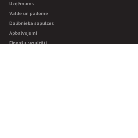
Uzņēmums
Valde un padome
Dalībnieka sapulces
Apbalvojumi
Finanšu rezultāti
Pārvaldība
Stratēģija un mērķi
Politikas un kārtības
Trauksmes cēlējiem
Korupcijas novēršana
Tiesiskais regulējums
Sadarbības partneriem
Iepirkumi