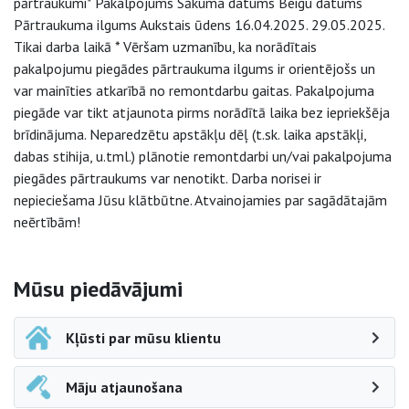
pārtraukumi* Pakalpojums Sākuma datums Beigu datums
Pārtraukuma ilgums Aukstais ūdens 16.04.2025. 29.05.2025.
Tikai darba laikā * Vēršam uzmanību, ka norādītais
pakalpojumu piegādes pārtraukuma ilgums ir orientējošs un
var mainīties atkarībā no remontdarbu gaitas. Pakalpojuma
piegāde var tikt atjaunota pirms norādītā laika bez iepriekšēja
brīdinājuma. Neparedzētu apstākļu dēļ (t.sk. laika apstākļi,
dabas stihija, u.tml.) plānotie remontdarbi un/vai pakalpojuma
piegādes pārtraukums var nenotikt. Darba norisei ir
nepieciešama Jūsu klātbūtne. Atvainojamies par sagādātajām
neērtībām!
Sāna navigācija
Mūsu piedāvājumi
Kļūsti par mūsu klientu
Māju atjaunošana