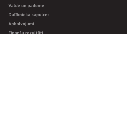
Valde un padome
Dalībnieka sapulces
Apbalvojumi
Finanšu rezultāti
Pārvaldība
Stratēģija un mērķi
Politikas un kārtības
Trauksmes cēlējiem
Korupcijas novēršana
Tiesiskais regulējums
Sadarbības partneriem
Iepirkumi