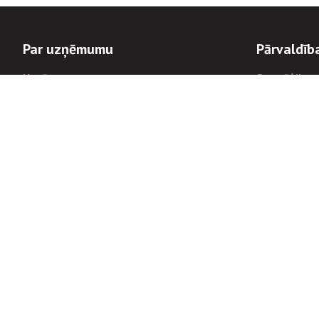
Par uzņēmumu
Pārvaldīb
Uzņēmums
Stratēģija u
Valde un padome
Politikas un
Dalībnieka sapulces
Trauksmes c
Apbalvojumi
Korupcijas 
Finanšu rezultāti
Tiesiskais 
8900
Informācijas
tālrunis:
Avārijas dienesta diennakts