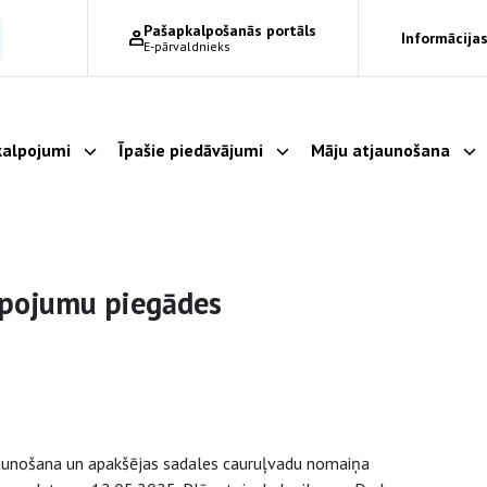
Pašapkalpošanās portāls
Informācijas
E-pārvaldnieks
alpojumi
Īpašie piedāvājumi
Māju atjaunošana
Parādīt apakšizvēlni
Parādīt apakšizvēlni
Pa
lpojumu piegādes
jaunošana un apakšējas sadales cauruļvadu nomaiņa