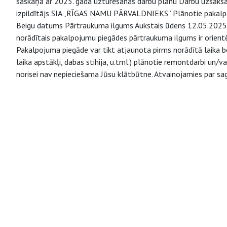
saskaņā ar 2025. gada uzturēšanas darbu plānu Darbu uzsākš
izpildītājs SIA „RĪGAS NAMU PĀRVALDNIEKS” Plānotie pakal
Beigu datums Pārtraukuma ilgums Aukstais ūdens 12.05.2025. 
norādītais pakalpojumu piegādes pārtraukuma ilgums ir orientē
Pakalpojuma piegāde var tikt atjaunota pirms norādītā laika be
laika apstākļi, dabas stihija, u.tml.) plānotie remontdarbi un
norisei nav nepieciešama Jūsu klātbūtne. Atvainojamies par s