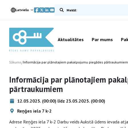
Meklēt vietnē
Latviešu
Aktualitātes
Par mums
Pak
/
Sākums
Informācija par plānotajiem pakalpojumu piegādes pārtraukumiem
Informācija par plānotajiem paka
pārtraukumiem
12.05.2025. (00:00) līdz 23.05.2025. (00:00)
Reņģes iela 7 k-2
Adrese Reņģes iela 7 k-2 Darbu veids Aukstā ūdens ievada at