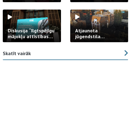
strādā praksē
Diskusija “Ilgtspējīgu
Atjaunota
mājokļu attīstības
jūgendstila
izaicinājums”
arhitektūras pērles
fasāde Tallinas ielā
Skatīt vairāk
23