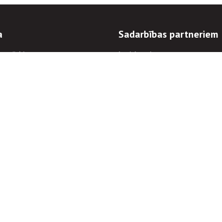
a
Sadarbības partneriem
n mērķi
Iepirkumi
 kārtības
Izsoles
ēlējiem
Zemes īpašniekiem
novēršana
Elektronisko sakaru komers
regulējums
Norēķinu informācija
Informācijas un/vai rakstu pārpublicēšanas
Piekļūstamība