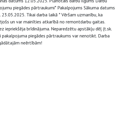
anas datums 12.05.2025. Plānotais darbu ilgums Darbu
pojumu piegādes pārtraukumi* Pakalpojums Sākuma datums
23.05.2025. Tikai darba laikā * Vēršam uzmanību, ka
jošs un var mainīties atkarībā no remontdarbu gaitas.
z iepriekšēja brīdinājuma. Neparedzētu apstākļu dēļ (t.sk.
/vai pakalpojuma piegādes pārtraukums var nenotikt. Darba
agādātajām neērtībām!