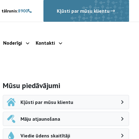
Kļūsti par mūsu klientu
 tālrunis:
8900
Noderīgi
Kontakti
rādīt apakšizvēlni
Parādīt apakšizvēlni
Parādīt apakšizvēlni
Sāna navigācija
Mūsu piedāvājumi
Kļūsti par mūsu klientu
Māju atjaunošana
Viedie ūdens skaitītāji