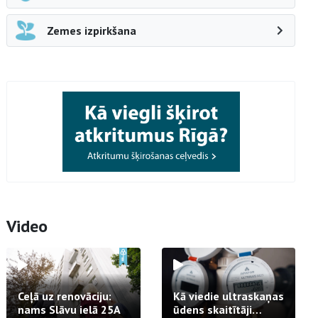
Zemes izpirkšana
Video
Ceļā uz renovāciju:
Kā viedie ultraskaņas
nams Slāvu ielā 25A
ūdens skaitītāji