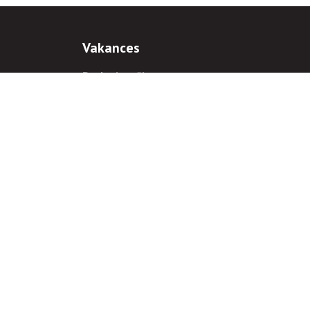
Vakances
Darba iespējas
Prakses iespējas
antiem
 gadījumā hipersaite uz
www.rnparvaldnieks.lv
ir obligāta.