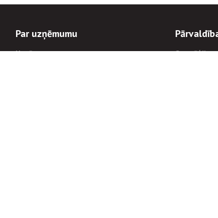
Par uzņēmumu
Pārvaldīb
Uzņēmums
Stratēģija u
Valde un padome
Politikas un
Dalībnieka sapulces
Trauksmes c
Apbalvojumi
Korupcijas 
Finanšu rezultāti
Tiesiskais 
8900
Informācijas
tālrunis:
Avārijas dienesta diennakts