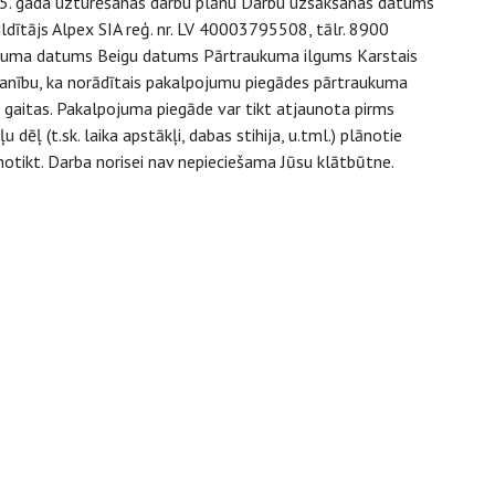
25. gada uzturēšanas darbu plānu Darbu uzsākšanas datums
ldītājs Alpex SIA reģ. nr. LV 40003795508, tālr. 8900
kuma datums Beigu datums Pārtraukuma ilgums Karstais
manību, ka norādītais pakalpojumu piegādes pārtraukuma
u gaitas. Pakalpojuma piegāde var tikt atjaunota pirms
dēļ (t.sk. laika apstākļi, dabas stihija, u.tml.) plānotie
tikt. Darba norisei nav nepieciešama Jūsu klātbūtne.