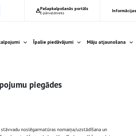
Pašapkalpošanās portāls
Informācijas
E-pārvaldnieks
alpojumi
Īpašie piedāvājumi
Māju atjaunošana
Parādīt apakšizvēlni
Parādīt apakšizvēlni
Pa
lpojumu piegādes
as stāvvadu noslēgarmatūras nomaiņa/uzstādīšana un