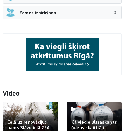
Zemes izpirkšana
Video
Ceļā uz renovāciju:
Kā viedie ultraskaņas
nams Slāvu ielā 25A
ūdens skaitītāji