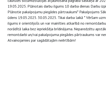
caurules siltumizolācijas atjaunošana pagrabā saskaņā ar 20
19.05.2025. Plānotais darbu ilgums 10 darba dienas Darbu izpi
Plānotie pakalpojumu piegādes pārtraukumi* Pakalpojums Sā
ūdens 19.05.2025. 30.05.2025. Tikai darba laikā * Vēršam uz
ilgums ir orientējošs un var mainīties atkarībā no remontdarb
norādītā laika bez iepriekšēja brīdinājuma. Neparedzētu apstākļu 
remontdarbi un/vai pakalpojuma piegādes pārtraukums var neno
Atvainojamies par sagādātajām neērtībām!