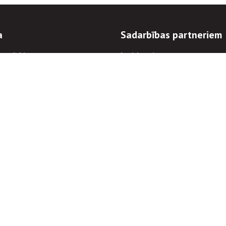
a
Sadarbības partneriem
n mērķi
Iepirkumi
 kārtības
Izsoles
ēlējiem
Zemes īpašniekiem
novēršana
Elektronisko sakaru komers
regulējums
Norēķinu informācija
Informācijas un/vai rakstu pārpublicēšanas
Piekļūstamība