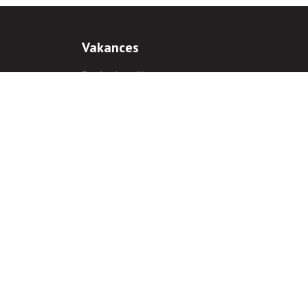
Vakances
Darba iespējas
Prakses iespējas
antiem
 gadījumā hipersaite uz
www.rnparvaldnieks.lv
ir obligāta.