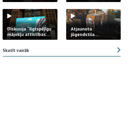
strādā praksē
Diskusija “Ilgtspējīgu
Atjaunota
mājokļu attīstības
jūgendstila
izaicinājums”
arhitektūras pērles
fasāde Tallinas ielā
Skatīt vairāk
23