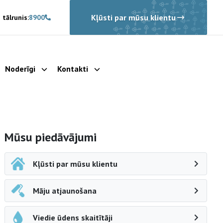
Kļūsti par mūsu klientu
 tālrunis:
8900
Noderīgi
Kontakti
rādīt apakšizvēlni
Parādīt apakšizvēlni
Parādīt apakšizvēlni
Sāna navigācija
Mūsu piedāvājumi
Kļūsti par mūsu klientu
Māju atjaunošana
Viedie ūdens skaitītāji