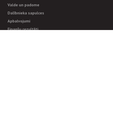
Valde un padome
Dalībnieka sapulces
Apbalvojumi
Finanšu rezultāti
Pārvaldība
Stratēģija un mērķi
Politikas un kārtības
Trauksmes cēlējiem
Korupcijas novēršana
Tiesiskais regulējums
Sadarbības partneriem
Iepirkumi