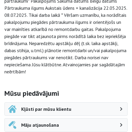
pārtraukumi* Pakalpojums Sākuma datums Beigu datums
Pārtraukuma ilgums Aukstais ūdens + kanalizācija 22.05.2025.
08.07.2025. Tikai darba laikā * Vēršam uzmanību, ka norādītais
pakalpojumu piegādes pārtraukuma ilgums ir orientējošs un
var mainīties atkarībā no remontdarbu gaitas. Pakalpojuma
piegāde var tikt atjaunota pirms norādītā laika bez iepriekšēja
brīdinājuma. Neparedzētu apstākļu dēļ (t.sk. laika apstākļi,
dabas stihija, u.tml.) plānotie remontdarbi un/vai pakalpojuma
piegādes pārtraukums var nenotikt. Darba norisei nav
nepieciešama Jūsu klātbūtne. Atvainojamies par sagādātajām
neērtībām!
Sāna navigācija
Mūsu piedāvājumi
Kļūsti par mūsu klientu
Māju atjaunošana