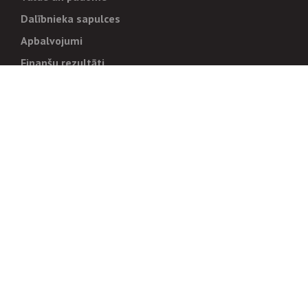
Dalībnieka sapulces
Apbalvojumi
Finanšu rezultāti
Pārvaldība
Stratēģija un mērķi
Politikas un kārtības
Trauksmes cēlējiem
Korupcijas novēršana
Tiesiskais regulējums
Sadarbības partneriem
Iepirkumi
Izsoles