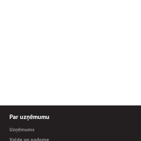
Par uzņēmumu
Uzņēmums
Valde un padome