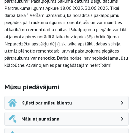
pārtraukumi* Pakalpojums Sākuma datums Beigu datums
Pārtraukuma ilgums Apkure 18.06.2025. 30.06.2025. Tikai
darba laikā * Vēršam uzmanību, ka norādītais pakalpojumu
piegādes pārtraukuma ilgums ir orientējošs un var mainīties
atkarībā no remontdarbu gaitas. Pakalpojuma piegāde var tikt
atjaunota pirms norādītā laika bez iepriekšēja brīdinājuma.
Neparedzētu apstākļu dēļ (t.sk. laika apstākļi, dabas stihija,
u.tml.) plānotie remontdarbi un/vai pakalpojuma piegādes
pārtraukums var nenotikt. Darba norisei nav nepieciešama Jūsu
klātbūtne. Atvainojamies par sagādātajām neērtībām!
Sāna navigācija
Mūsu piedāvājumi
Kļūsti par mūsu klientu
Māju atjaunošana