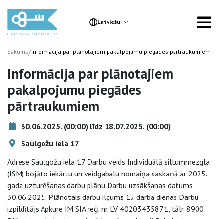
Latviešu
/
Sākums
Informācija par plānotajiem pakalpojumu piegādes pārtraukumiem
Informācija par plānotajiem
pakalpojumu piegādes
pārtraukumiem
30.06.2025. (00:00) līdz 18.07.2025. (00:00)
Saulgožu iela 17
Adrese Saulgožu iela 17 Darbu veids Individuālā siltummezgla
(ISM) bojāto iekārtu un veidgabalu nomaiņa saskaņā ar 2025.
gada uzturēšanas darbu plānu Darbu uzsākšanas datums
30.06.2025. Plānotais darbu ilgums 15 darba dienas Darbu
izpildītājs Apkure IM SIA reģ. nr. LV 40203435871, tālr. 8900