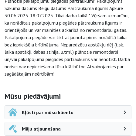
Plānotie pakalpojumu piegādes pārtraukumi* Pakalpojums
Sākuma datums Beigu datums Pārtraukuma ilgums Apkure
30.06.2025. 18.07.2025. Tikai darba laikā * Vēršam uzmanību,
ka norādītais pakalpojumu piegādes pārtraukuma ilgums ir
orientējošs un var mainīties atkarībā no remontdarbu gaitas.
Pakalpojuma piegāde var tikt atjaunota pirms norādītā laika
bez iepriekšēja brīdinājuma. Neparedzētu apstākļu dēļ (t.sk.
laika apstākļi, dabas stihija, u.tml.) plānotie remontdarbi
un/vai pakalpojuma piegādes pārtraukums var nenotikt. Darba
norisei nav nepieciešama Jūsu klātbūtne. Atvainojamies par
sagādātajām neērtībām!
Sāna navigācija
Mūsu piedāvājumi
Kļūsti par mūsu klientu
Māju atjaunošana