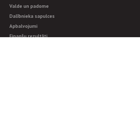
Valde un padome
Dalībnieka sapulces
Apbalvojumi
Finanšu rezultāti
Pārvaldība
Stratēģija un mērķi
Politikas un kārtības
Trauksmes cēlējiem
Korupcijas novēršana
Tiesiskais regulējums
Sadarbības partneriem
Iepirkumi