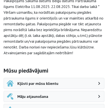
Pakalpojums Sākuma datums Beigu datums Pārtraukuma
ilgums Elektrība 11.08.2025. 22.08.2025. Tikai darba laikā *
Vēršam uzmanību, ka norādītais pakalpojumu piegādes
pārtraukuma ilgums ir orientējošs un var mainīties atkarībā no
remontdarbu gaitas. Pakalpojuma piegāde var tikt atjaunota
pirms norādītā laika bez iepriekšēja brīdinājuma. Neparedzētu
apstākļu dēļ (t.sk. laika apstākļi, dabas stihija, u.tml.) plānotie
remontdarbi un/vai pakalpojuma piegādes pārtraukums var
nenotikt. Darba norisei nav nepieciešama Jūsu klātbūtne.
Atvainojamies par sagādātajām neērtībām!
Sāna navigācija
Mūsu piedāvājumi
Kļūsti par mūsu klientu
Māju atjaunošana