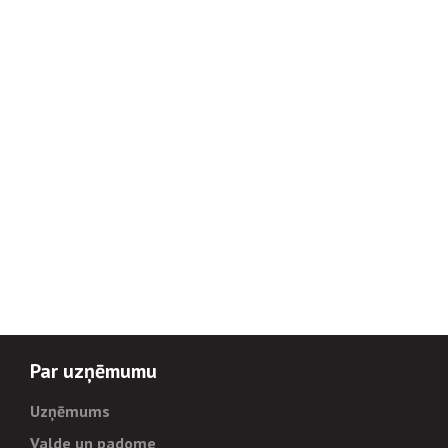
Par uzņēmumu
Uzņēmums
Valde un padome