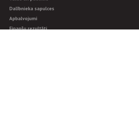
Dalībnieka sapulces
Apbalvojumi
Finanšu rezultāti
Pārvaldība
Stratēģija un mērķi
Politikas un kārtības
Trauksmes cēlējiem
Korupcijas novēršana
Tiesiskais regulējums
Sadarbības partneriem
Iepirkumi
Izsoles