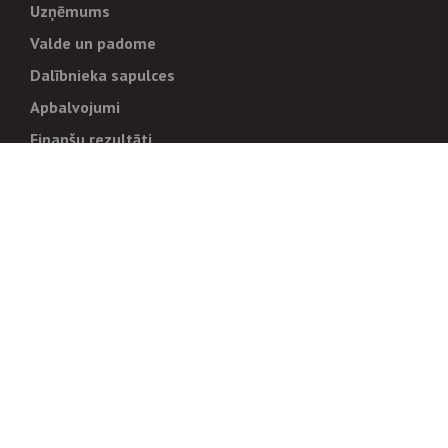
Uzņēmums
Valde un padome
Dalībnieka sapulces
Apbalvojumi
Finanšu rezultāti
Pārvaldība
Stratēģija un mērķi
Politikas un kārtības
Trauksmes cēlējiem
Korupcijas novēršana
Tiesiskais regulējums
Sadarbības partneriem
Iepirkumi