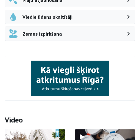
Māju atjaunošana
Viedie ūdens skaitītāji
Zemes izpirkšana
Video