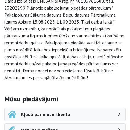
Darbu izpildītājs ENESAN SIA reģ. nr. 40103761688, tālr.
23202299 Plānotie pakalpojumu piegādes pārtraukumi*
Pakalpojums Sākuma datums Beigu datums Pārtraukuma
ilgums Apkure 13.08.2025. 11.09.2025. Tikai darba laikā *
Vēršam uzmanību, ka norādītais pakalpojumu piegādes
pārtraukuma ilgums ir orientējošs un var mainīties atkarībā no
remontdarbu gaitas. Pakalpojuma piegāde var tikt atjaunota
pirms norādītā laika bez iepriekšēja brīdinājuma. Neparedzētu
apstākļu dēļ (t.sk. laika apstākļi, dabas stihija, u.tml.) plānotie
remontdarbi un/vai pakalpojuma piegādes pārtraukums var
nenotikt. Darba norisei nav nepieciešama Jūsu klātbūtne.
Atvainojamies par sagādātajām neērtībām!
Sāna navigācija
Mūsu piedāvājumi
Kļūsti par mūsu klientu