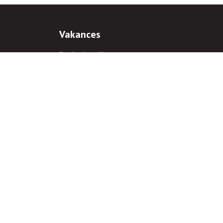
Vakances
Darba iespējas
Prakses iespējas
antiem
 gadījumā hipersaite uz
www.rnparvaldnieks.lv
ir obligāta.