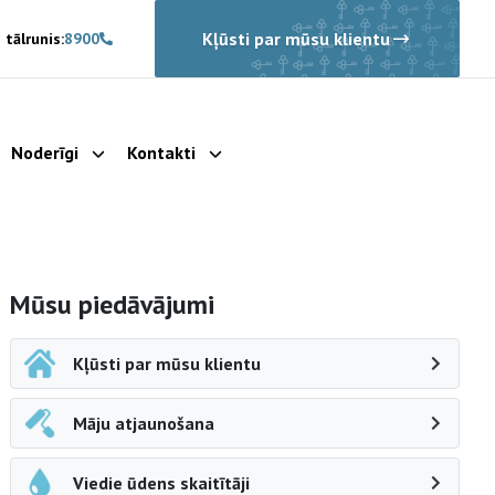
Kļūsti par mūsu klientu
 tālrunis:
8900
Noderīgi
Kontakti
rādīt apakšizvēlni
Parādīt apakšizvēlni
Parādīt apakšizvēlni
Sāna navigācija
Mūsu piedāvājumi
Kļūsti par mūsu klientu
Māju atjaunošana
Viedie ūdens skaitītāji