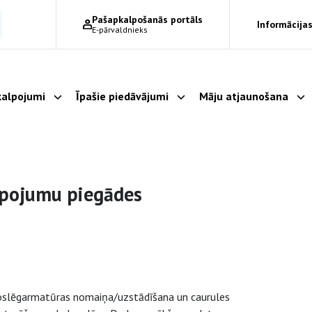
Pašapkalpošanās portāls
Informācijas
E-pārvaldnieks
alpojumi
Īpašie piedāvājumi
Māju atjaunošana
Parādīt apakšizvēlni
Parādīt apakšizvēlni
Pa
lpojumu piegādes
noslēgarmatūras nomaiņa/uzstādīšana un caurules