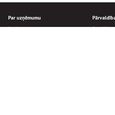
Par uzņēmumu
Pārvaldīb
Uzņēmums
Stratēģija u
Valde un padome
Politikas un
Dalībnieka sapulces
Trauksmes c
Apbalvojumi
Korupcijas 
Finanšu rezultāti
Tiesiskais 
8900
Informācijas
tālrunis:
Avārijas dienesta diennakts