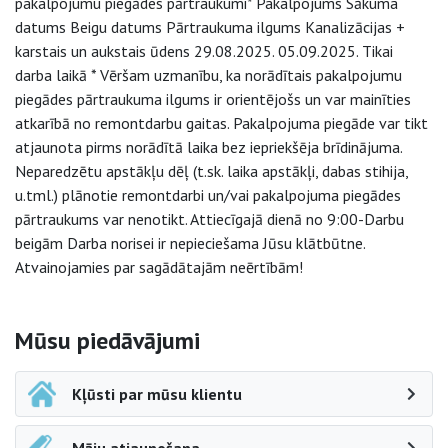
pakalpojumu piegādes pārtraukumi* Pakalpojums Sākuma
datums Beigu datums Pārtraukuma ilgums Kanalizācijas +
karstais un aukstais ūdens 29.08.2025. 05.09.2025. Tikai
darba laikā * Vēršam uzmanību, ka norādītais pakalpojumu
piegādes pārtraukuma ilgums ir orientējošs un var mainīties
atkarībā no remontdarbu gaitas. Pakalpojuma piegāde var tikt
atjaunota pirms norādītā laika bez iepriekšēja brīdinājuma.
Neparedzētu apstākļu dēļ (t.sk. laika apstākļi, dabas stihija,
u.tml.) plānotie remontdarbi un/vai pakalpojuma piegādes
pārtraukums var nenotikt. Attiecīgajā dienā no 9:00-Darbu
beigām Darba norisei ir nepieciešama Jūsu klātbūtne.
Atvainojamies par sagādātajām neērtībām!
Sāna navigācija
Mūsu piedāvājumi
Kļūsti par mūsu klientu