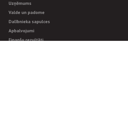
Uzņēmums
Valde un padome
Dalībnieka sapulces
Apbalvojumi
Finanšu rezultāti
Pārvaldība
Stratēģija un mērķi
Politikas un kārtības
Trauksmes cēlējiem
Korupcijas novēršana
Tiesiskais regulējums
Sadarbības partneriem
Iepirkumi