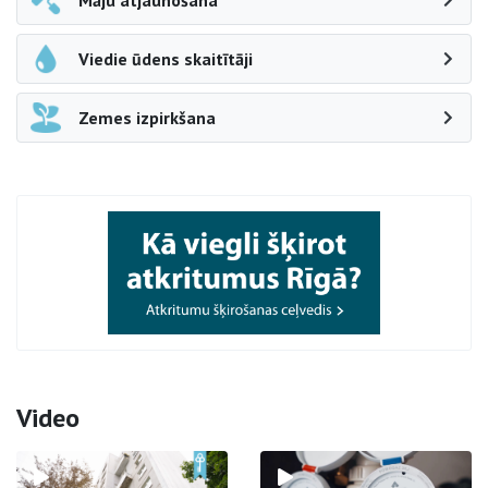
Māju atjaunošana
Viedie ūdens skaitītāji
Zemes izpirkšana
Video