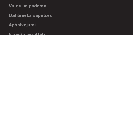
Valde un padome
Dalībnieka sapulces
Apbalvojumi
Finanšu rezultāti
Pārvaldība
Stratēģija un mērķi
Politikas un kārtības
Trauksmes cēlējiem
Korupcijas novēršana
Tiesiskais regulējums
Sadarbības partneriem
Iepirkumi