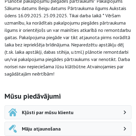
Plānotie pakalpojumu piegādes pārtraukumi* Pakalpojums
Sākuma datums Beigu datums Pārtraukuma ilgums Aukstais
ūdens 16.09.2025. 25.09.2025. Tikai darba laikā * Vēršam
uzmanību, ka norādītais pakalpojumu piegādes pārtraukuma
ilgums ir orientējošs un var mainīties atkarībā no remontdarbu
gaitas. Pakalpojuma piegāde var tikt atjaunota pirms norādītā
laika bez iepriekšēja brīdinājuma. Neparedzētu apstākļu dēļ
(t.sk. laika apstākļi, dabas stihija, u.tml.) plānotie remontdarbi
un/vai pakalpojuma piegādes pārtraukums var nenotikt. Darba
norisei nav nepieciešama Jūsu klātbūtne. Atvainojamies par
sagādātajām neērtībām!
Sāna navigācija
Mūsu piedāvājumi
Kļūsti par mūsu klientu
Māju atjaunošana