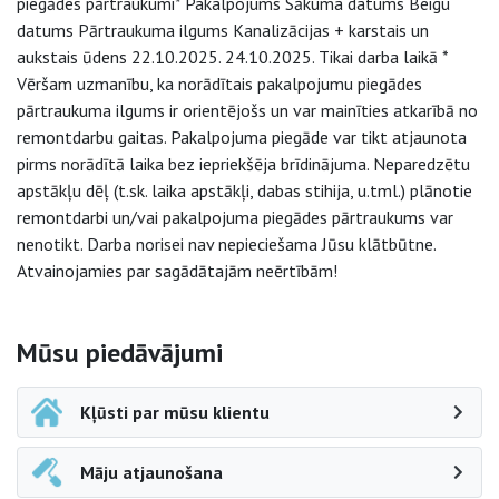
piegādes pārtraukumi* Pakalpojums Sākuma datums Beigu
datums Pārtraukuma ilgums Kanalizācijas + karstais un
aukstais ūdens 22.10.2025. 24.10.2025. Tikai darba laikā *
Vēršam uzmanību, ka norādītais pakalpojumu piegādes
pārtraukuma ilgums ir orientējošs un var mainīties atkarībā no
remontdarbu gaitas. Pakalpojuma piegāde var tikt atjaunota
pirms norādītā laika bez iepriekšēja brīdinājuma. Neparedzētu
apstākļu dēļ (t.sk. laika apstākļi, dabas stihija, u.tml.) plānotie
remontdarbi un/vai pakalpojuma piegādes pārtraukums var
nenotikt. Darba norisei nav nepieciešama Jūsu klātbūtne.
Atvainojamies par sagādātajām neērtībām!
Sāna navigācija
Mūsu piedāvājumi
Kļūsti par mūsu klientu
Māju atjaunošana