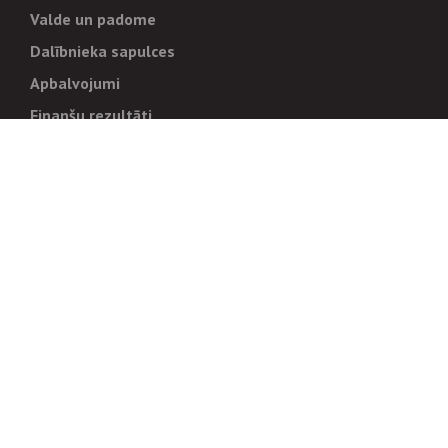
Valde un padome
Dalībnieka sapulces
Apbalvojumi
Finanšu rezultāti
Pārvaldība
Stratēģija un mērķi
Politikas un kārtības
Trauksmes cēlējiem
Korupcijas novēršana
Tiesiskais regulējums
Sadarbības partneriem
Iepirkumi