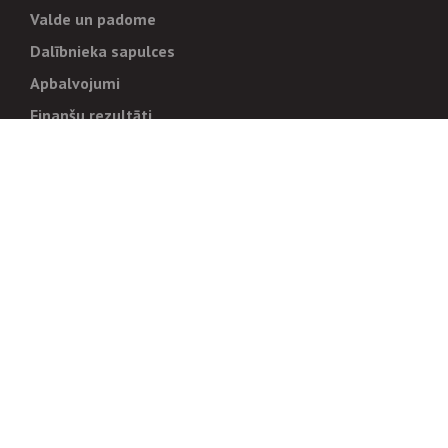
Valde un padome
Dalībnieka sapulces
Apbalvojumi
Finanšu rezultāti
Pārvaldība
Stratēģija un mērķi
Politikas un kārtības
Trauksmes cēlējiem
Korupcijas novēršana
Tiesiskais regulējums
Sadarbības partneriem
Iepirkumi