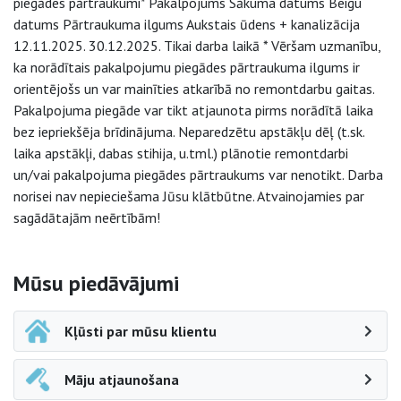
piegādes pārtraukumi* Pakalpojums Sākuma datums Beigu
datums Pārtraukuma ilgums Aukstais ūdens + kanalizācija
12.11.2025. 30.12.2025. Tikai darba laikā * Vēršam uzmanību,
ka norādītais pakalpojumu piegādes pārtraukuma ilgums ir
orientējošs un var mainīties atkarībā no remontdarbu gaitas.
Pakalpojuma piegāde var tikt atjaunota pirms norādītā laika
bez iepriekšēja brīdinājuma. Neparedzētu apstākļu dēļ (t.sk.
laika apstākļi, dabas stihija, u.tml.) plānotie remontdarbi
un/vai pakalpojuma piegādes pārtraukums var nenotikt. Darba
norisei nav nepieciešama Jūsu klātbūtne. Atvainojamies par
sagādātajām neērtībām!
Sāna navigācija
Mūsu piedāvājumi
Kļūsti par mūsu klientu
Māju atjaunošana