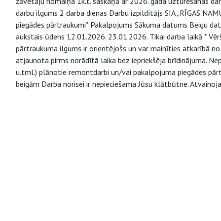
žāvētāju nomaiņa 1k.t. saskaņā ar 2026. gada uzturēšanas d
darbu ilgums 2 darba dienas Darbu izpildītājs SIA „RĪGAS N
piegādes pārtraukumi* Pakalpojums Sākuma datums Beigu datu
aukstais ūdens 12.01.2026. 23.01.2026. Tikai darba laikā * V
pārtraukuma ilgums ir orientējošs un var mainīties atkarībā n
atjaunota pirms norādītā laika bez iepriekšēja brīdinājuma. Nepa
u.tml.) plānotie remontdarbi un/vai pakalpojuma piegādes pārt
beigām Darba norisei ir nepieciešama Jūsu klātbūtne. Atvaino