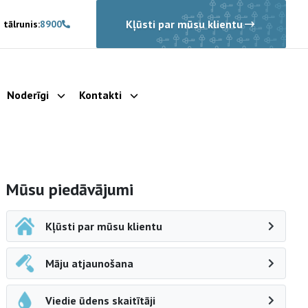
Kļūsti par mūsu klientu
 tālrunis:
8900
Noderīgi
Kontakti
rādīt apakšizvēlni
Parādīt apakšizvēlni
Parādīt apakšizvēlni
Sāna navigācija
Mūsu piedāvājumi
Kļūsti par mūsu klientu
Māju atjaunošana
Viedie ūdens skaitītāji