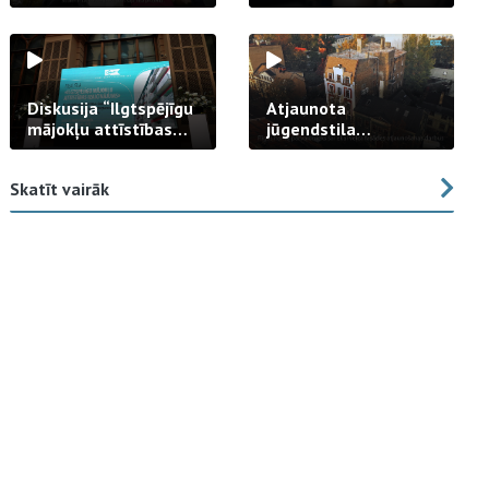
strādā praksē
Diskusija “Ilgtspējīgu
Atjaunota
mājokļu attīstības
jūgendstila
izaicinājums”
arhitektūras pērles
fasāde Tallinas ielā
Skatīt vairāk
23