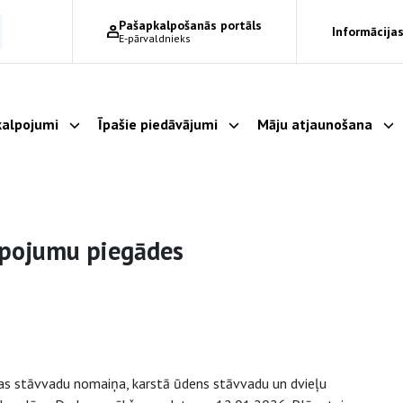
Pašapkalpošanās portāls
Informācijas
E-pārvaldnieks
alpojumi
Īpašie piedāvājumi
Māju atjaunošana
Parādīt apakšizvēlni
Parādīt apakšizvēlni
Pa
lpojumu piegādes
ijas stāvvadu nomaiņa, karstā ūdens stāvvadu un dvieļu