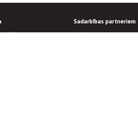
a
Sadarbības partneriem
n mērķi
Iepirkumi
 kārtības
Izsoles
ēlējiem
Zemes īpašniekiem
novēršana
Elektronisko sakaru komers
regulējums
Norēķinu informācija
Informācijas un/vai rakstu pārpublicēšanas
Piekļūstamība