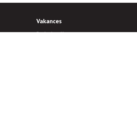
Vakances
Darba iespējas
Prakses iespējas
antiem
 gadījumā hipersaite uz
www.rnparvaldnieks.lv
ir obligāta.