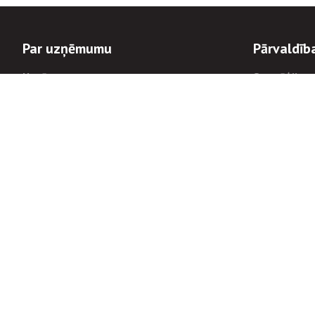
Par uzņēmumu
Pārvaldīb
Uzņēmums
Stratēģija u
Valde un padome
Politikas un
Dalībnieka sapulces
Trauksmes c
Apbalvojumi
Korupcijas 
Finanšu rezultāti
Tiesiskais 
8900
Informācijas
tālrunis:
Avārijas dienesta diennakts