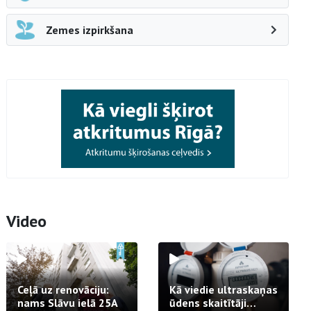
Zemes izpirkšana
Video
Ceļā uz renovāciju:
Kā viedie ultraskaņas
nams Slāvu ielā 25A
ūdens skaitītāji