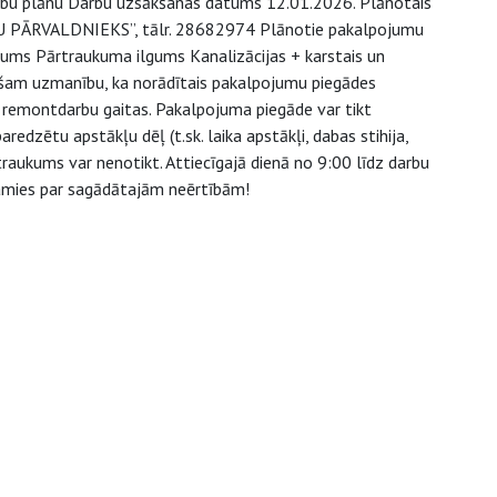
arbu plānu Darbu uzsākšanas datums 12.01.2026. Plānotais
AMU PĀRVALDNIEKS”, tālr. 28682974 Plānotie pakalpojumu
ms Pārtraukuma ilgums Kanalizācijas + karstais un
ēršam uzmanību, ka norādītais pakalpojumu piegādes
o remontdarbu gaitas. Pakalpojuma piegāde var tikt
redzētu apstākļu dēļ (t.sk. laika apstākļi, dabas stihija,
raukums var nenotikt. Attiecīgajā dienā no 9:00 līdz darbu
jamies par sagādātajām neērtībām!