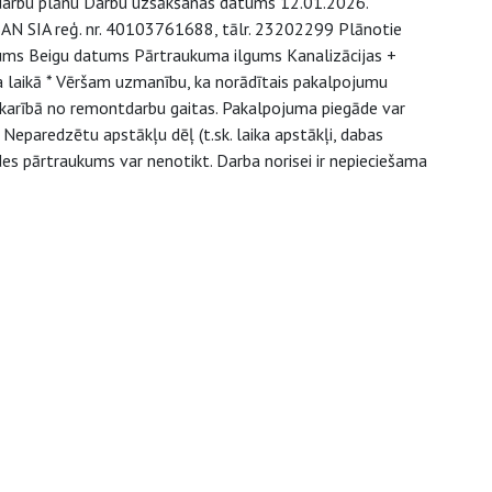
 darbu plānu Darbu uzsākšanas datums 12.01.2026.
SAN SIA reģ. nr. 40103761688, tālr. 23202299 Plānotie
ms Beigu datums Pārtraukuma ilgums Kanalizācijas +
a laikā * Vēršam uzmanību, ka norādītais pakalpojumu
atkarībā no remontdarbu gaitas. Pakalpojuma piegāde var
 Neparedzētu apstākļu dēļ (t.sk. laika apstākļi, dabas
des pārtraukums var nenotikt. Darba norisei ir nepieciešama