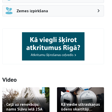
Zemes izpirkšana
Video
Ceļā uz renovāciju:
Kā viedie ultraskaņas
nams Slāvu ielā 25A
ūdens skaitītāji