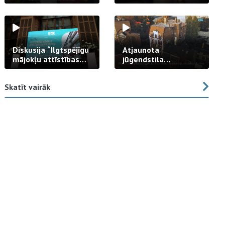
strādā praksē
Diskusija “Ilgtspējīgu
Atjaunota
mājokļu attīstības
jūgendstila
izaicinājums”
arhitektūras pērles
fasāde Tallinas ielā
Skatīt vairāk
23