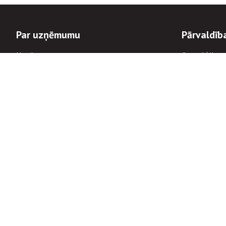
Par uzņēmumu
Pārvaldīb
Uzņēmums
Stratēģija u
Valde un padome
Politikas un
Dalībnieka sapulces
Trauksmes c
Apbalvojumi
Korupcijas 
Finanšu rezultāti
Tiesiskais 
8900
Informācijas
tālrunis:
Avārijas dienesta diennakts