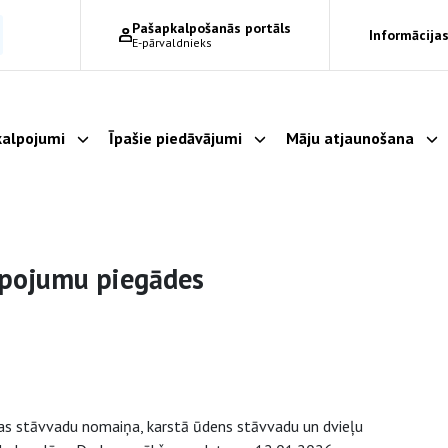
Pašapkalpošanās portāls
Informācijas
E-pārvaldnieks
alpojumi
Īpašie piedāvājumi
Māju atjaunošana
Parādīt apakšizvēlni
Parādīt apakšizvēlni
Pa
lpojumu piegādes
ijas stāvvadu nomaiņa, karstā ūdens stāvvadu un dvieļu