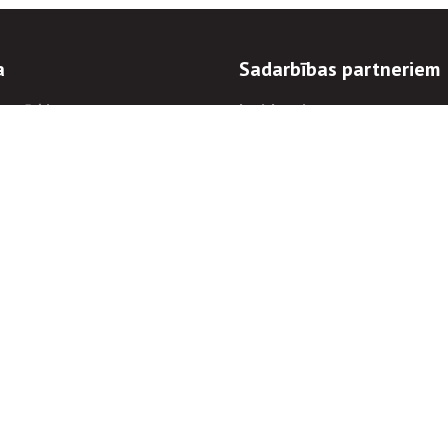
a
Sadarbības partneriem
n mērķi
Iepirkumi
 kārtības
Izsoles
ēlējiem
Zemes īpašniekiem
novēršana
Elektronisko sakaru komers
regulējums
Norēķinu informācija
Informācijas un/vai rakstu pārpublicēšanas
Piekļūstamība