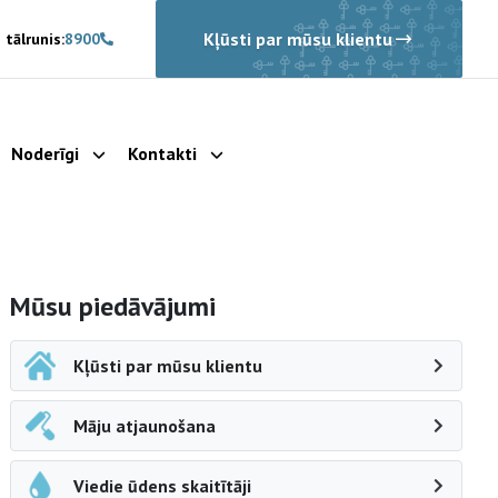
Kļūsti par mūsu klientu
 tālrunis:
8900
Noderīgi
Kontakti
rādīt apakšizvēlni
Parādīt apakšizvēlni
Parādīt apakšizvēlni
Sāna navigācija
Mūsu piedāvājumi
Kļūsti par mūsu klientu
Māju atjaunošana
Viedie ūdens skaitītāji