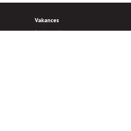
Vakances
Darba iespējas
Prakses iespējas
antiem
 gadījumā hipersaite uz
www.rnparvaldnieks.lv
ir obligāta.