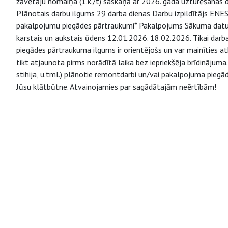
žāvētāju nomaiņa (1.k./t) saskaņā ar 2026. gada uzturēšanas
Plānotais darbu ilgums 29 darba dienas Darbu izpildītājs ENE
pakalpojumu piegādes pārtraukumi* Pakalpojums Sākuma datu
karstais un aukstais ūdens 12.01.2026. 18.02.2026. Tikai darb
piegādes pārtraukuma ilgums ir orientējošs un var mainīties 
tikt atjaunota pirms norādītā laika bez iepriekšēja brīdinājuma.
stihija, u.tml.) plānotie remontdarbi un/vai pakalpojuma piegā
Jūsu klātbūtne. Atvainojamies par sagādātajām neērtībām!