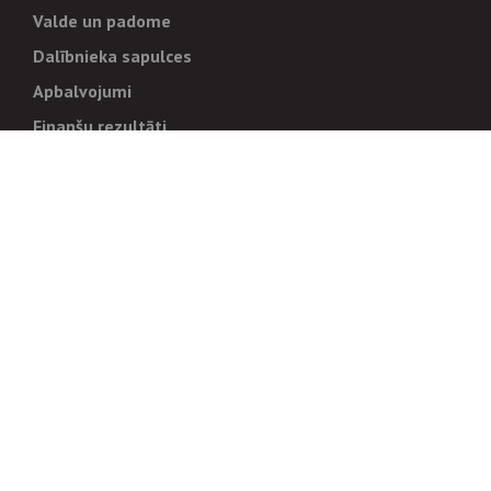
Valde un padome
Dalībnieka sapulces
Apbalvojumi
Finanšu rezultāti
Pārvaldība
Stratēģija un mērķi
Politikas un kārtības
Trauksmes cēlējiem
Korupcijas novēršana
Tiesiskais regulējums
Sadarbības partneriem
Iepirkumi