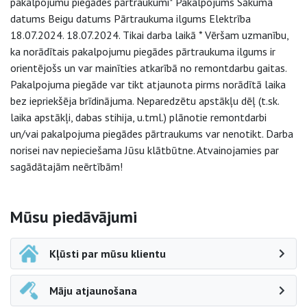
pakalpojumu piegādes pārtraukumi* Pakalpojums Sākuma
datums Beigu datums Pārtraukuma ilgums Elektrība
18.07.2024. 18.07.2024. Tikai darba laikā * Vēršam uzmanību,
ka norādītais pakalpojumu piegādes pārtraukuma ilgums ir
orientējošs un var mainīties atkarībā no remontdarbu gaitas.
Pakalpojuma piegāde var tikt atjaunota pirms norādītā laika
bez iepriekšēja brīdinājuma. Neparedzētu apstākļu dēļ (t.sk.
laika apstākļi, dabas stihija, u.tml.) plānotie remontdarbi
un/vai pakalpojuma piegādes pārtraukums var nenotikt. Darba
norisei nav nepieciešama Jūsu klātbūtne. Atvainojamies par
sagādātajām neērtībām!
Sāna navigācija
Mūsu piedāvājumi
Kļūsti par mūsu klientu
Māju atjaunošana