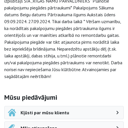
izpildītājs SIA „RĪGAS NAMU PĀRVALDNIEKS” Plānotie
pakalpojumu piegādes pārtraukumi* Pakalpojums Sākuma
datums Beigu datums Pārtraukuma ilgums Aukstais ūdens
09.09.2024. 27.09.2024. Tikai darba laikā * Vēršam uzmanību,
ka norādītais pakalpojumu piegādes pārtraukuma ilgums ir
orientējošs un var mainīties atkarībā no remontdarbu gaitas.
Pakalpojuma piegāde var tikt atjaunota pirms norādītā laika
bez iepriekšēja brīdinājuma. Neparedzētu apstākļu dēļ (t.sk.
laika apstākļi, dabas stihija, u.tml.) plānotie remontdarbi
un/vai pakalpojuma piegādes pārtraukums var nenotikt. Darba
norisei nav nepieciešama Jūsu klātbūtne. Atvainojamies par
sagādātajām neērtībām!
Sāna navigācija
Mūsu piedāvājumi
Kļūsti par mūsu klientu