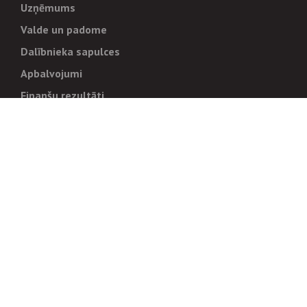
Uzņēmums
Valde un padome
Dalībnieka sapulces
Apbalvojumi
Finanšu rezultāti
Pārvaldība
Stratēģija un mērķi
Politikas un kārtības
Trauksmes cēlējiem
Korupcijas novēršana
Tiesiskais regulējums
Sadarbības partneriem
Iepirkumi