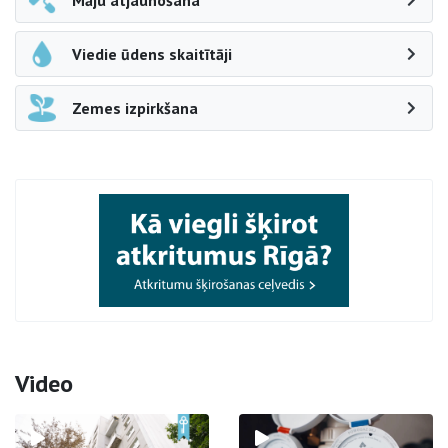
Māju atjaunošana
Viedie ūdens skaitītāji
Zemes izpirkšana
Video