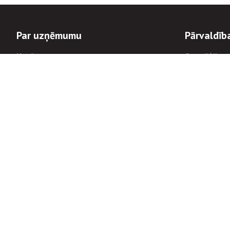
Par uzņēmumu
Pārvaldīb
Uzņēmums
Stratēģija u
Valde un padome
Politikas un
Dalībnieka sapulces
Trauksmes c
Apbalvojumi
Korupcijas 
Finanšu rezultāti
Tiesiskais 
8900
Informācijas
tālrunis:
Avārijas dienesta diennakts