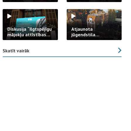
strādā praksē
Diskusija “Ilgtspējīgu
Atjaunota
mājokļu attīstības
jūgendstila
izaicinājums”
arhitektūras pērles
fasāde Tallinas ielā
Skatīt vairāk
23