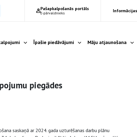
Pašapkalpošanās portāls
Informācijas
E-pārvaldnieks
alpojumi
Īpašie piedāvājumi
Māju atjaunošana
Parādīt apakšizvēlni
Parādīt apakšizvēlni
Pa
lpojumu piegādes
nošana saskaņā ar 2024. gada uzturēšanas darbu plānu