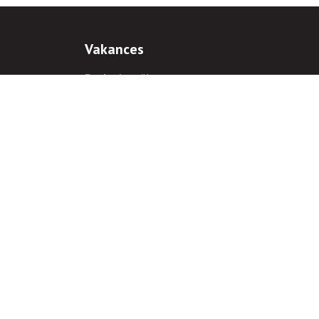
Vakances
Darba iespējas
Prakses iespējas
antiem
 gadījumā hipersaite uz
www.rnparvaldnieks.lv
ir obligāta.