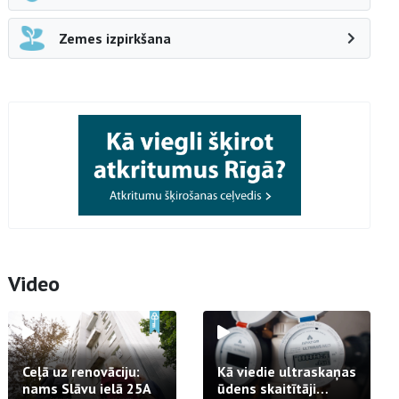
Zemes izpirkšana
Video
Ceļā uz renovāciju:
Kā viedie ultraskaņas
nams Slāvu ielā 25A
ūdens skaitītāji