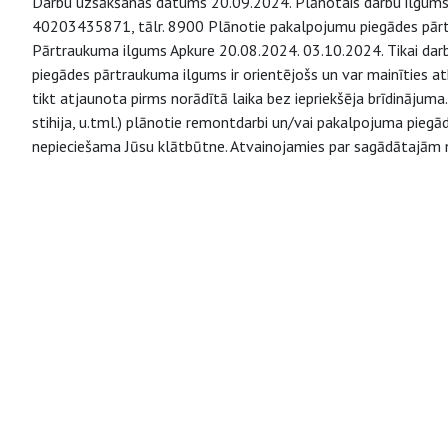
Darbu uzsākšanas datums 20.09.2024. Plānotais darbu ilgums 34
40203435871, tālr. 8900 Plānotie pakalpojumu piegādes pā
Pārtraukuma ilgums Apkure 20.08.2024. 03.10.2024. Tikai dar
piegādes pārtraukuma ilgums ir orientējošs un var mainīties 
tikt atjaunota pirms norādītā laika bez iepriekšēja brīdinājuma.
stihija, u.tml.) plānotie remontdarbi un/vai pakalpojuma piegā
nepieciešama Jūsu klātbūtne. Atvainojamies par sagādātajām 