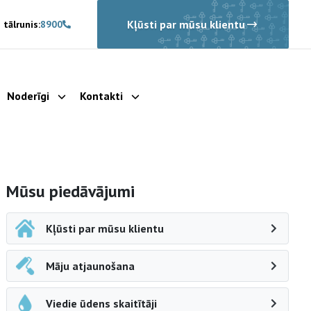
Kļūsti par mūsu klientu
 tālrunis:
8900
Noderīgi
Kontakti
rādīt apakšizvēlni
Parādīt apakšizvēlni
Parādīt apakšizvēlni
Sāna navigācija
Mūsu piedāvājumi
Kļūsti par mūsu klientu
Māju atjaunošana
Viedie ūdens skaitītāji