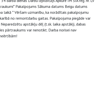
 darba dienas Darbu izpildītājs Apkure IM SIA reģ. nr. LV
rtraukumi* Pakalpojums Sākuma datums Beigu datums
ba laikā * Vēršam uzmanību, ka norādītais pakalpojumu
atkarībā no remontdarbu gaitas. Pakalpojuma piegāde var
 Neparedzētu apstākļu dēļ (t.sk. laika apstākļi, dabas
des pārtraukums var nenotikt. Darba norisei nav
neērtībām!