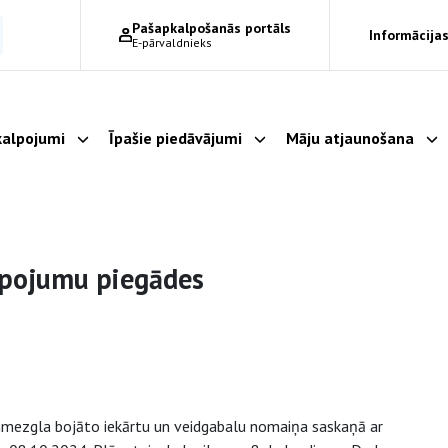
Pašapkalpošanās portāls
Informācijas
E-pārvaldnieks
alpojumi
Īpašie piedāvājumi
Māju atjaunošana
Parādīt apakšizvēlni
Parādīt apakšizvēlni
Pa
lpojumu piegādes
ummezgla bojāto iekārtu un veidgabalu nomaiņa saskaņā ar