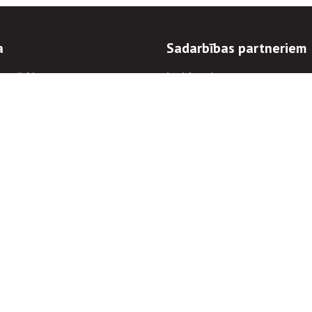
a
Sadarbības partneriem
n mērķi
Iepirkumi
 kārtības
Izsoles
ēlējiem
Zemes īpašniekiem
novēršana
Elektronisko sakaru komers
regulējums
Norēķinu informācija
Informācijas un/vai rakstu pārpublicēšanas
Piekļūstamība