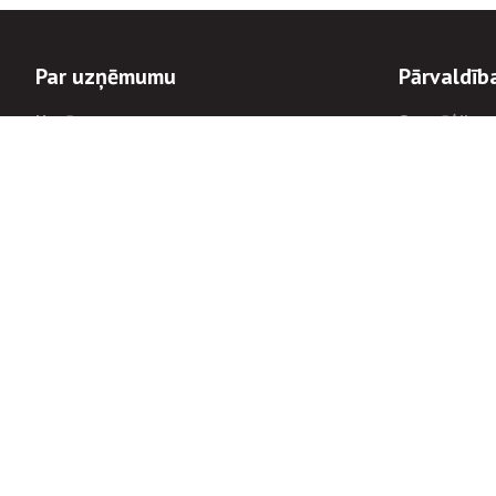
Par uzņēmumu
Pārvaldīb
Uzņēmums
Stratēģija u
Valde un padome
Politikas un
Dalībnieka sapulces
Trauksmes c
Apbalvojumi
Korupcijas 
Finanšu rezultāti
Tiesiskais 
8900
Informācijas
tālrunis:
Avārijas dienesta diennakts