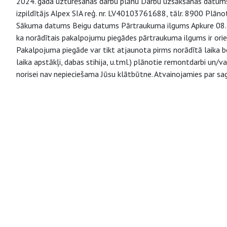
2024. gada uzturēšanas darbu plānu Darbu uzsākšanas datums
izpildītājs Alpex SIA reģ. nr. LV40103761688, tālr. 8900 Plā
Sākuma datums Beigu datums Pārtraukuma ilgums Apkure 08.10
ka norādītais pakalpojumu piegādes pārtraukuma ilgums ir orie
Pakalpojuma piegāde var tikt atjaunota pirms norādītā laika be
laika apstākļi, dabas stihija, u.tml.) plānotie remontdarbi un
norisei nav nepieciešama Jūsu klātbūtne. Atvainojamies par s