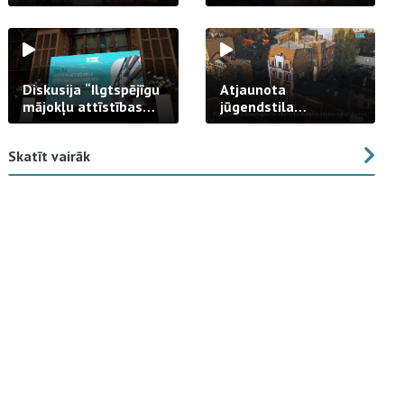
strādā praksē
Diskusija “Ilgtspējīgu
Atjaunota
mājokļu attīstības
jūgendstila
izaicinājums”
arhitektūras pērles
fasāde Tallinas ielā
Skatīt vairāk
23