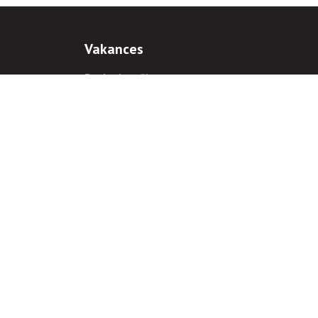
Vakances
Darba iespējas
Prakses iespējas
antiem
 gadījumā hipersaite uz
www.rnparvaldnieks.lv
ir obligāta.