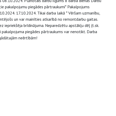
 08.10.2024. Plānotais darbu ilgums 8 darba dienas Darbu
notie pakalpojumu piegādes pārtraukumi* Pakalpojums
.2024. 17.10.2024. Tikai darba laikā * Vēršam uzmanību,
ntējošs un var mainīties atkarībā no remontdarbu gaitas.
z iepriekšēja brīdinājuma. Neparedzētu apstākļu dēļ (t.sk.
/vai pakalpojuma piegādes pārtraukums var nenotikt. Darba
agādātajām neērtībām!