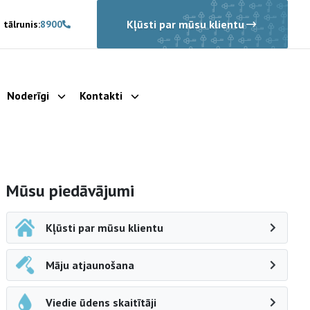
Kļūsti par mūsu klientu
 tālrunis:
8900
Noderīgi
Kontakti
rādīt apakšizvēlni
Parādīt apakšizvēlni
Parādīt apakšizvēlni
Sāna navigācija
Mūsu piedāvājumi
Kļūsti par mūsu klientu
Māju atjaunošana
Viedie ūdens skaitītāji