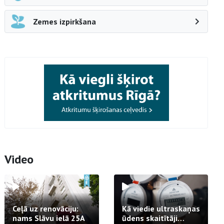
Zemes izpirkšana
Video
Ceļā uz renovāciju:
Kā viedie ultraskaņas
nams Slāvu ielā 25A
ūdens skaitītāji