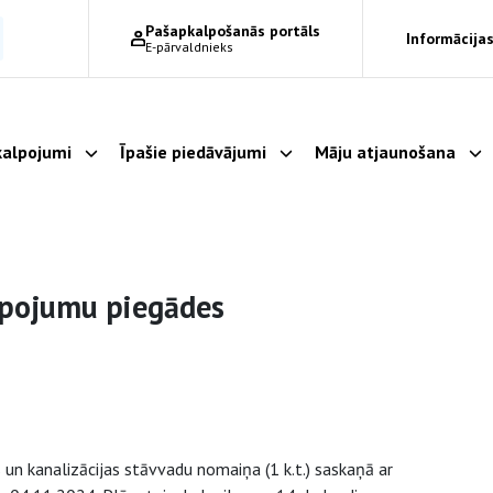
Pašapkalpošanās portāls
Informācijas
E-pārvaldnieks
alpojumi
Īpašie piedāvājumi
Māju atjaunošana
Parādīt apakšizvēlni
Parādīt apakšizvēlni
Pa
lpojumu piegādes
un kanalizācijas stāvvadu nomaiņa (1 k.t.) saskaņā ar