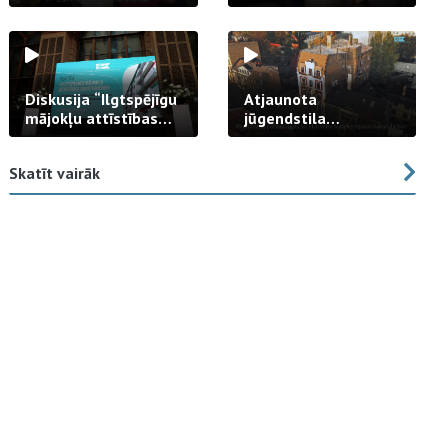
strādā praksē
Diskusija “Ilgtspējīgu
Atjaunota
mājokļu attīstības
jūgendstila
izaicinājums”
arhitektūras pērles
fasāde Tallinas ielā
Skatīt vairāk
23