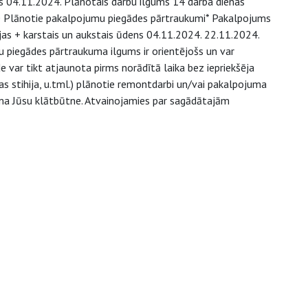
 04.11.2024. Plānotais darbu ilgums 14 darba dienas
900 Plānotie pakalpojumu piegādes pārtraukumi* Pakalpojums
s + karstais un aukstais ūdens 04.11.2024. 22.11.2024.
u piegādes pārtraukuma ilgums ir orientējošs un var
 var tikt atjaunota pirms norādītā laika bez iepriekšēja
bas stihija, u.tml.) plānotie remontdarbi un/vai pakalpojuma
ama Jūsu klātbūtne. Atvainojamies par sagādātajām