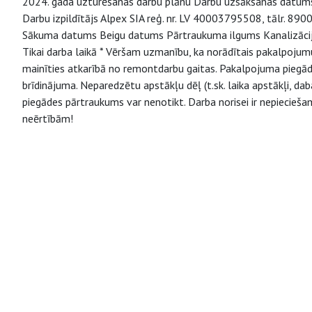
2024. gada uzturēšanas darbu plānu Darbu uzsākšanas datums
Darbu izpildītājs Alpex SIA reģ. nr. LV 40003795508, tālr. 8
Sākuma datums Beigu datums Pārtraukuma ilgums Kanalizācija
Tikai darba laikā * Vēršam uzmanību, ka norādītais pakalpojum
mainīties atkarībā no remontdarbu gaitas. Pakalpojuma piegāde
brīdinājuma. Neparedzētu apstākļu dēļ (t.sk. laika apstākļi, da
piegādes pārtraukums var nenotikt. Darba norisei ir nepiecieš
neērtībām!