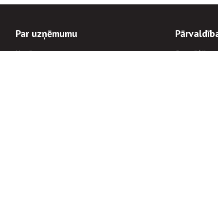
Par uzņēmumu
Pārvaldīb
Uzņēmums
Stratēģija u
Valde un padome
Politikas un
Dalībnieka sapulces
Trauksmes c
Apbalvojumi
Korupcijas 
Finanšu rezultāti
Tiesiskais 
8900
Informācijas
tālrunis:
Avārijas dienesta diennakts