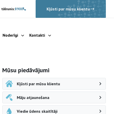
Kļūsti par mūsu klientu
 tālrunis:
8900
Noderīgi
Kontakti
rādīt apakšizvēlni
Parādīt apakšizvēlni
Parādīt apakšizvēlni
Sāna navigācija
Mūsu piedāvājumi
Kļūsti par mūsu klientu
Māju atjaunošana
Viedie ūdens skaitītāji