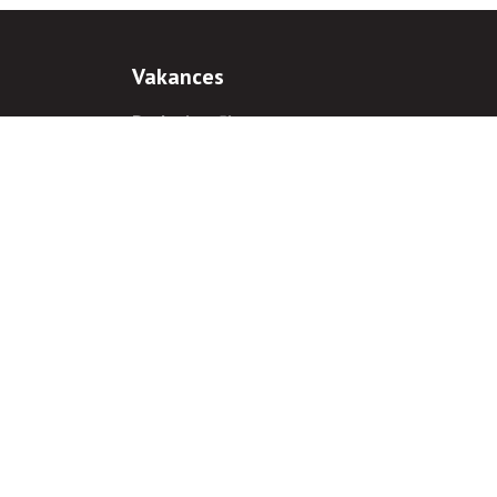
Vakances
Darba iespējas
Prakses iespējas
antiem
 gadījumā hipersaite uz
www.rnparvaldnieks.lv
ir obligāta.