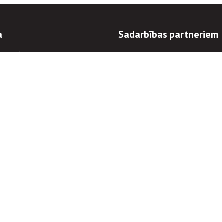
a
Sadarbības partneriem
n mērķi
Iepirkumi
 kārtības
Izsoles
ēlējiem
Zemes īpašniekiem
novēršana
Elektronisko sakaru komers
regulējums
Norēķinu informācija
Informācijas un/vai rakstu pārpublicēšanas
Piekļūstamība