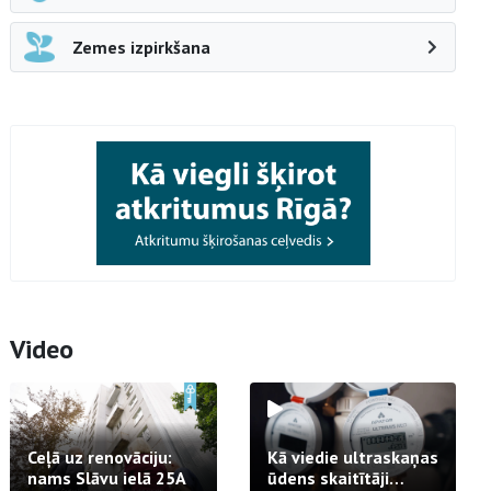
Zemes izpirkšana
Video
Ceļā uz renovāciju:
Kā viedie ultraskaņas
nams Slāvu ielā 25A
ūdens skaitītāji