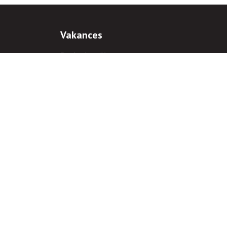
Vakances
Darba iespējas
Prakses iespējas
antiem
 gadījumā hipersaite uz
www.rnparvaldnieks.lv
ir obligāta.