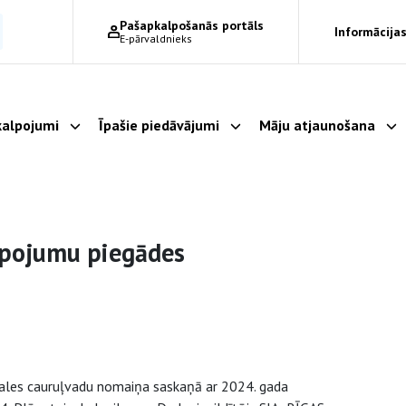
Pašapkalpošanās portāls
Informācijas
E-pārvaldnieks
alpojumi
Īpašie piedāvājumi
Māju atjaunošana
Parādīt apakšizvēlni
Parādīt apakšizvēlni
Pa
lpojumu piegādes
dales cauruļvadu nomaiņa saskaņā ar 2024. gada