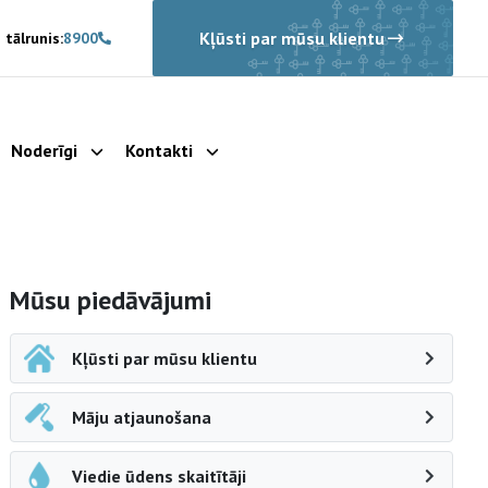
Kļūsti par mūsu klientu
 tālrunis:
8900
Noderīgi
Kontakti
rādīt apakšizvēlni
Parādīt apakšizvēlni
Parādīt apakšizvēlni
Sāna navigācija
Mūsu piedāvājumi
Kļūsti par mūsu klientu
Māju atjaunošana
Viedie ūdens skaitītāji