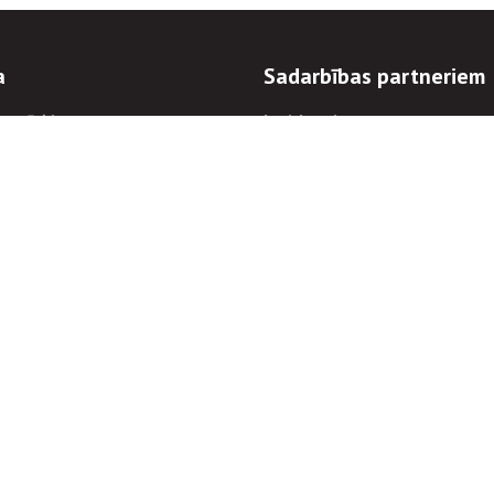
a
Sadarbības partneriem
n mērķi
Iepirkumi
 kārtības
Izsoles
ēlējiem
Zemes īpašniekiem
novēršana
Elektronisko sakaru komers
regulējums
Norēķinu informācija
Informācijas un/vai rakstu pārpublicēšanas
Piekļūstamība