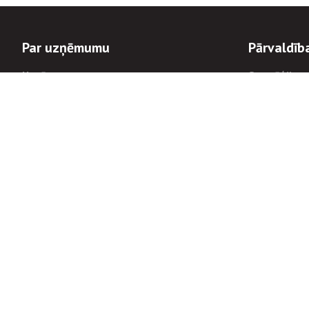
Par uzņēmumu
Pārvaldīb
Uzņēmums
Stratēģija u
Valde un padome
Politikas un
Dalībnieka sapulces
Trauksmes c
Apbalvojumi
Korupcijas 
Finanšu rezultāti
Tiesiskais 
8900
Informācijas
tālrunis:
Avārijas dienesta diennakts