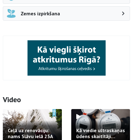
Zemes izpirkšana
Video
Ceļā uz renovāciju:
Kā viedie ultraskaņas
nams Slāvu ielā 25A
ūdens skaitītāji