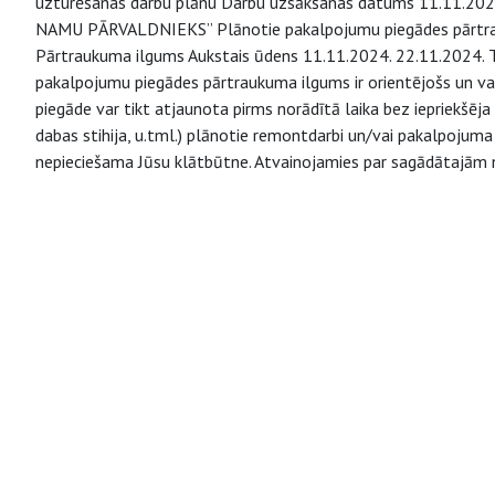
uzturēšanas darbu plānu Darbu uzsākšanas datums 11.11.2024.
NAMU PĀRVALDNIEKS” Plānotie pakalpojumu piegādes pārtr
Pārtraukuma ilgums Aukstais ūdens 11.11.2024. 22.11.2024. Ti
pakalpojumu piegādes pārtraukuma ilgums ir orientējošs un va
piegāde var tikt atjaunota pirms norādītā laika bez iepriekšēja 
dabas stihija, u.tml.) plānotie remontdarbi un/vai pakalpojuma
nepieciešama Jūsu klātbūtne. Atvainojamies par sagādātajām 