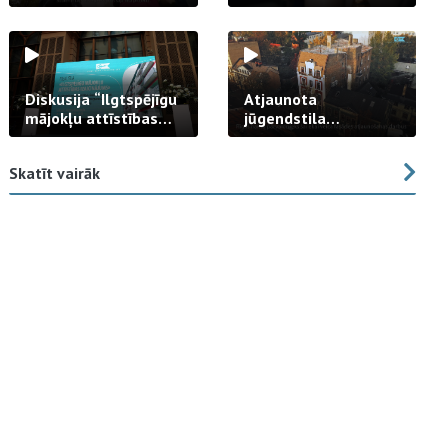
strādā praksē
Diskusija “Ilgtspējīgu
Atjaunota
mājokļu attīstības
jūgendstila
izaicinājums”
arhitektūras pērles
fasāde Tallinas ielā
Skatīt vairāk
23