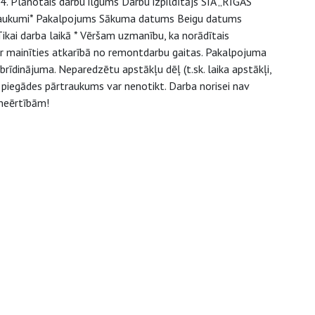
 Plānotais darbu ilgums Darbu izpildītājs SIA „RĪGAS
aukumi* Pakalpojums Sākuma datums Beigu datums
kai darba laikā * Vēršam uzmanību, ka norādītais
r mainīties atkarībā no remontdarbu gaitas. Pakalpojuma
brīdinājuma. Neparedzētu apstākļu dēļ (t.sk. laika apstākļi,
 piegādes pārtraukums var nenotikt. Darba norisei nav
neērtībām!