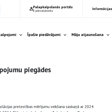
Pašapkalpošanās portāls
Informācijas
E-pārvaldnieks
alpojumi
Īpašie piedāvājumi
Māju atjaunošana
Parādīt apakšizvēlni
Parādīt apakšizvēlni
Pa
lpojumu piegādes
izolācijas pretestības mērījumu veikšana saskaņā ar 2024.