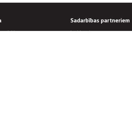
a
Sadarbības partneriem
n mērķi
Iepirkumi
 kārtības
Izsoles
ēlējiem
Zemes īpašniekiem
novēršana
Elektronisko sakaru komers
regulējums
Norēķinu informācija
Informācijas un/vai rakstu pārpublicēšanas
Piekļūstamība