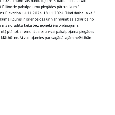
.2024. Plānotais darbu ilgums 3 darba dienas Darbu
9 Plānotie pakalpojumu piegādes pārtraukumi*
Elektrība 14.11.2024. 18.11.2024. Tikai darba laikā *
uma ilgums ir orientējošs un var mainīties atkarībā no
ms norādītā laika bez iepriekšēja brīdinājuma.
u.tml.) plānotie remontdarbi un/vai pakalpojuma piegādes
u klātbūtne. Atvainojamies par sagādātajām neērtībām!