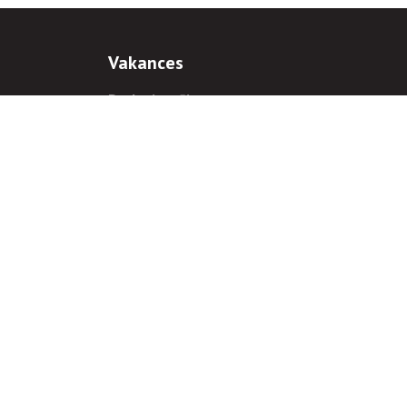
Vakances
Darba iespējas
Prakses iespējas
antiem
 gadījumā hipersaite uz
www.rnparvaldnieks.lv
ir obligāta.