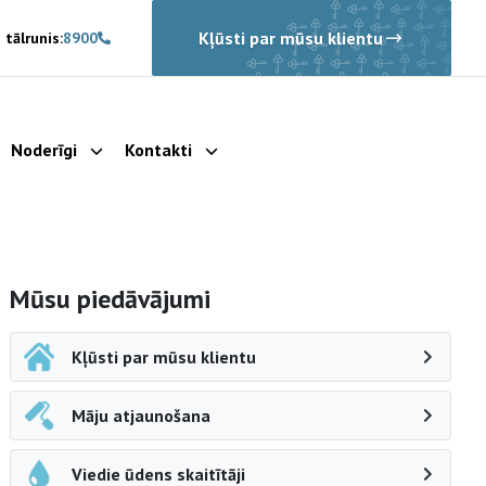
Kļūsti par mūsu klientu
 tālrunis:
8900
Noderīgi
Kontakti
rādīt apakšizvēlni
Parādīt apakšizvēlni
Parādīt apakšizvēlni
Sāna navigācija
Mūsu piedāvājumi
Kļūsti par mūsu klientu
Māju atjaunošana
Viedie ūdens skaitītāji