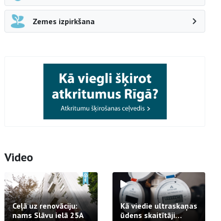
Zemes izpirkšana
Video
Ceļā uz renovāciju:
Kā viedie ultraskaņas
nams Slāvu ielā 25A
ūdens skaitītāji