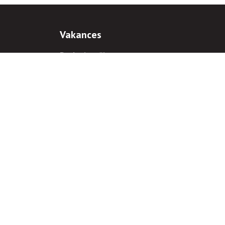
Vakances
Darba iespējas
Prakses iespējas
antiem
 gadījumā hipersaite uz
www.rnparvaldnieks.lv
ir obligāta.