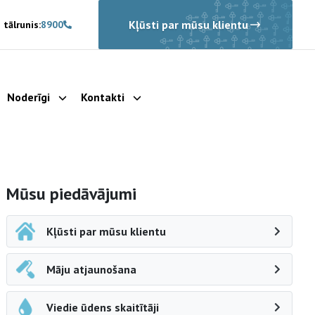
Kļūsti par mūsu klientu
 tālrunis:
8900
Noderīgi
Kontakti
rādīt apakšizvēlni
Parādīt apakšizvēlni
Parādīt apakšizvēlni
Sāna navigācija
Mūsu piedāvājumi
Kļūsti par mūsu klientu
Māju atjaunošana
Viedie ūdens skaitītāji