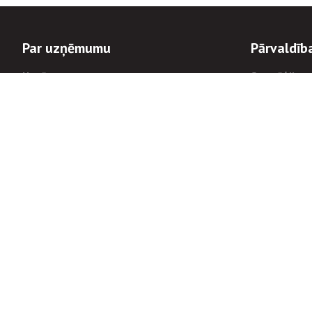
Par uzņēmumu
Pārvaldīb
Uzņēmums
Stratēģija u
Valde un padome
Politikas un
Dalībnieka sapulces
Trauksmes c
Apbalvojumi
Korupcijas 
Finanšu rezultāti
Tiesiskais 
8900
Informācijas
tālrunis:
Avārijas dienesta diennakts