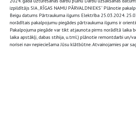
2024. gada uzturēšanas darbu plānu Darbu uzsākšanas datums
izpildītājs SIA „RĪGAS NAMU PĀRVALDNIEKS” Plānotie pakal
Beigu datums Pārtraukuma ilgums Elektrība 25.03.2024. 25.0
norādītais pakalpojumu piegādes pārtraukuma ilgums ir orientē
Pakalpojuma piegāde var tikt atjaunota pirms norādītā laika be
laika apstākļi, dabas stihija, u.tml.) plānotie remontdarbi un
norisei nav nepieciešama Jūsu klātbūtne. Atvainojamies par s