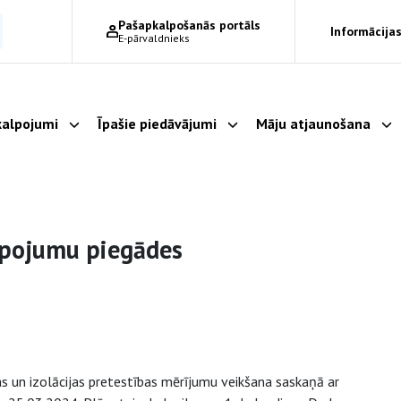
Pašapkalpošanās portāls
Informācijas
E-pārvaldnieks
alpojumi
Īpašie piedāvājumi
Māju atjaunošana
Parādīt apakšizvēlni
Parādīt apakšizvēlni
Pa
lpojumu piegādes
s un izolācijas pretestības mērījumu veikšana saskaņā ar