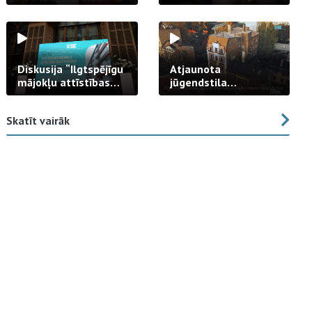
strādā praksē
Diskusija “Ilgtspējīgu
Atjaunota
mājokļu attīstības
jūgendstila
izaicinājums”
arhitektūras pērles
fasāde Tallinas ielā
Skatīt vairāk
23