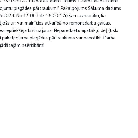
 25.03.2024. Plānotais darbu ilgums 1 darba diena Darbu
pojumu piegādes pārtraukumi* Pakalpojums Sākuma datums
3.2024. No 13:00 līdz 16:00 * Vēršam uzmanību, ka
jošs un var mainīties atkarībā no remontdarbu gaitas.
z iepriekšēja brīdinājuma. Neparedzētu apstākļu dēļ (t.sk.
/vai pakalpojuma piegādes pārtraukums var nenotikt. Darba
agādātajām neērtībām!