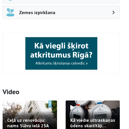
Zemes izpirkšana
Video
Ceļā uz renovāciju:
Kā viedie ultraskaņas
nams Slāvu ielā 25A
ūdens skaitītāji