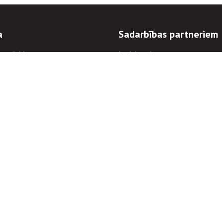
a
Sadarbības partneriem
n mērķi
Iepirkumi
 kārtības
Izsoles
ēlējiem
Zemes īpašniekiem
novēršana
Elektronisko sakaru komers
regulējums
Norēķinu informācija
Informācijas un/vai rakstu pārpublicēšanas
Piekļūstamība