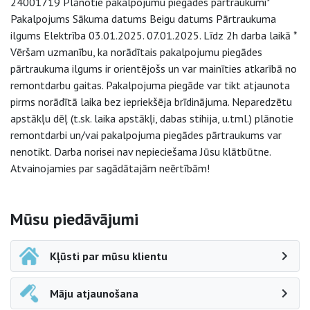
24001719 Plānotie pakalpojumu piegādes pārtraukumi*
Pakalpojums Sākuma datums Beigu datums Pārtraukuma
ilgums Elektrība 03.01.2025. 07.01.2025. Līdz 2h darba laikā *
Vēršam uzmanību, ka norādītais pakalpojumu piegādes
pārtraukuma ilgums ir orientējošs un var mainīties atkarībā no
remontdarbu gaitas. Pakalpojuma piegāde var tikt atjaunota
pirms norādītā laika bez iepriekšēja brīdinājuma. Neparedzētu
apstākļu dēļ (t.sk. laika apstākļi, dabas stihija, u.tml.) plānotie
remontdarbi un/vai pakalpojuma piegādes pārtraukums var
nenotikt. Darba norisei nav nepieciešama Jūsu klātbūtne.
Atvainojamies par sagādātajām neērtībām!
Sāna navigācija
Mūsu piedāvājumi
Kļūsti par mūsu klientu
Māju atjaunošana