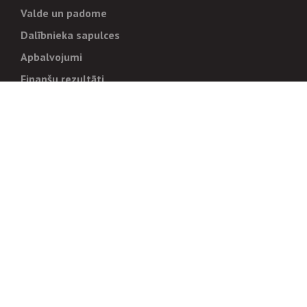
Valde un padome
Dalībnieka sapulces
Apbalvojumi
Finanšu rezultāti
Pārvaldība
Stratēģija un mērķi
Politikas un kārtības
Trauksmes cēlējiem
Korupcijas novēršana
Tiesiskais regulējums
Sadarbības partneriem
Iepirkumi