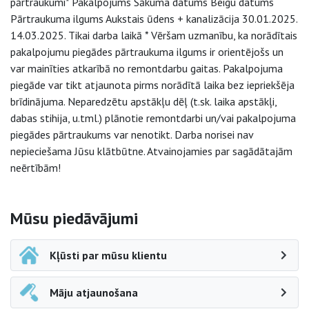
pārtraukumi* Pakalpojums Sākuma datums Beigu datums
Pārtraukuma ilgums Aukstais ūdens + kanalizācija 30.01.2025.
14.03.2025. Tikai darba laikā * Vēršam uzmanību, ka norādītais
pakalpojumu piegādes pārtraukuma ilgums ir orientējošs un
var mainīties atkarībā no remontdarbu gaitas. Pakalpojuma
piegāde var tikt atjaunota pirms norādītā laika bez iepriekšēja
brīdinājuma. Neparedzētu apstākļu dēļ (t.sk. laika apstākļi,
dabas stihija, u.tml.) plānotie remontdarbi un/vai pakalpojuma
piegādes pārtraukums var nenotikt. Darba norisei nav
nepieciešama Jūsu klātbūtne. Atvainojamies par sagādātajām
neērtībām!
Sāna navigācija
Mūsu piedāvājumi
Kļūsti par mūsu klientu
Māju atjaunošana