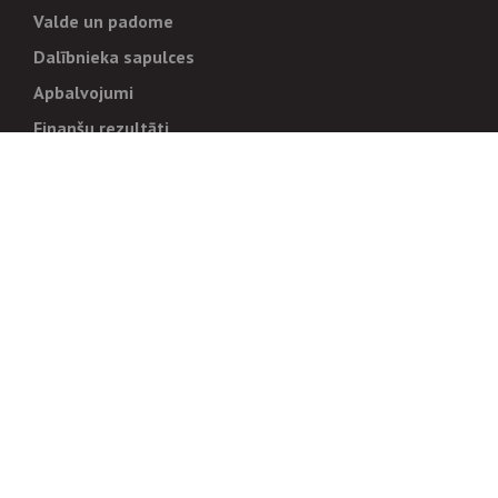
Valde un padome
Dalībnieka sapulces
Apbalvojumi
Finanšu rezultāti
Pārvaldība
Stratēģija un mērķi
Politikas un kārtības
Trauksmes cēlējiem
Korupcijas novēršana
Tiesiskais regulējums
Sadarbības partneriem
Iepirkumi