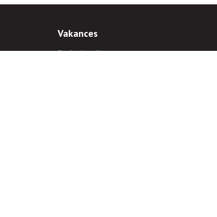
Vakances
Darba iespējas
Prakses iespējas
antiem
 gadījumā hipersaite uz
www.rnparvaldnieks.lv
ir obligāta.