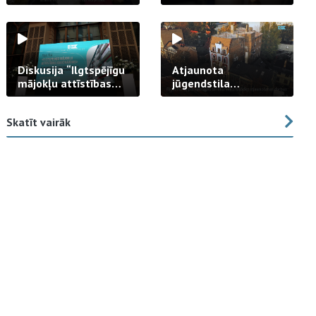
strādā praksē
Diskusija “Ilgtspējīgu
Atjaunota
mājokļu attīstības
jūgendstila
izaicinājums”
arhitektūras pērles
fasāde Tallinas ielā
Skatīt vairāk
23