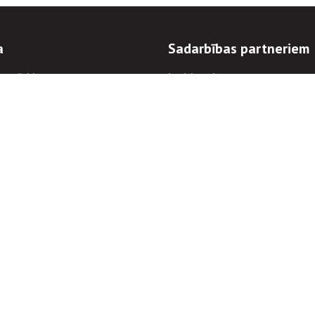
a
Sadarbības partneriem
n mērķi
Iepirkumi
 kārtības
Izsoles
ēlējiem
Zemes īpašniekiem
novēršana
Elektronisko sakaru komers
regulējums
Norēķinu informācija
Informācijas un/vai rakstu pārpublicēšanas
Piekļūstamība