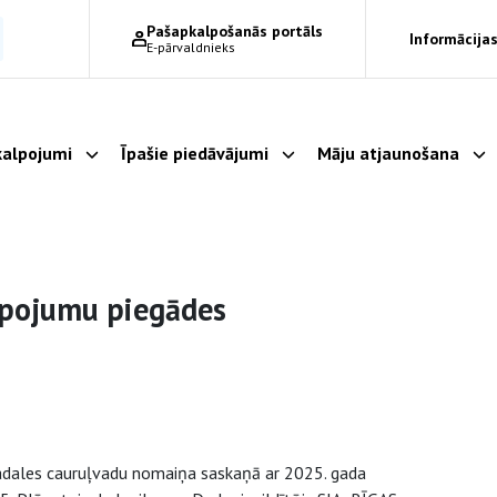
Pašapkalpošanās portāls
Informācijas
E-pārvaldnieks
alpojumi
Īpašie piedāvājumi
Māju atjaunošana
Parādīt apakšizvēlni
Parādīt apakšizvēlni
Pa
lpojumu piegādes
sadales cauruļvadu nomaiņa saskaņā ar 2025. gada