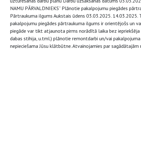
uzturēšanas darbu plānu Darbu uzsākšanas datums 03.03.2025.
NAMU PĀRVALDNIEKS” Plānotie pakalpojumu piegādes pārtr
Pārtraukuma ilgums Aukstais ūdens 03.03.2025. 14.03.2025. Ti
pakalpojumu piegādes pārtraukuma ilgums ir orientējošs un va
piegāde var tikt atjaunota pirms norādītā laika bez iepriekšēja 
dabas stihija, u.tml.) plānotie remontdarbi un/vai pakalpojuma
nepieciešama Jūsu klātbūtne. Atvainojamies par sagādātajām 