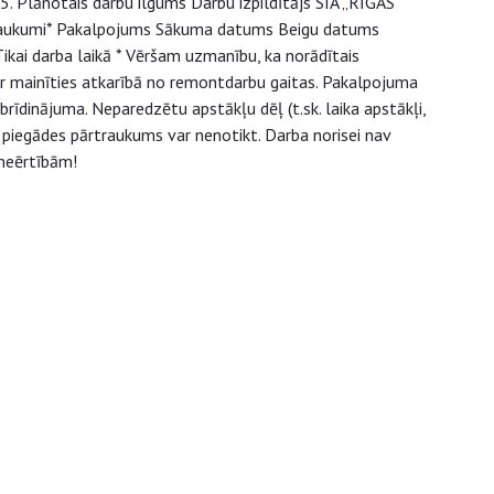
 Plānotais darbu ilgums Darbu izpildītājs SIA „RĪGAS
aukumi* Pakalpojums Sākuma datums Beigu datums
kai darba laikā * Vēršam uzmanību, ka norādītais
r mainīties atkarībā no remontdarbu gaitas. Pakalpojuma
brīdinājuma. Neparedzētu apstākļu dēļ (t.sk. laika apstākļi,
 piegādes pārtraukums var nenotikt. Darba norisei nav
neērtībām!