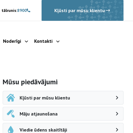
Kļūsti par mūsu klientu
 tālrunis:
8900
Noderīgi
Kontakti
rādīt apakšizvēlni
Parādīt apakšizvēlni
Parādīt apakšizvēlni
Sāna navigācija
Mūsu piedāvājumi
Kļūsti par mūsu klientu
Māju atjaunošana
Viedie ūdens skaitītāji