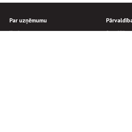
Par uzņēmumu
Pārvaldīb
Uzņēmums
Stratēģija u
Valde un padome
Politikas un
Dalībnieka sapulces
Trauksmes c
Apbalvojumi
Korupcijas 
Finanšu rezultāti
Tiesiskais 
8900
Informācijas
tālrunis:
Avārijas dienesta diennakts