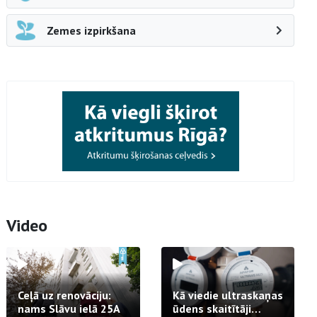
Zemes izpirkšana
Video
Ceļā uz renovāciju:
Kā viedie ultraskaņas
nams Slāvu ielā 25A
ūdens skaitītāji