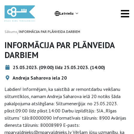
Latviešu
/
Sākums
INFORMĀCIJA PAR PLĀNVEIDA DARBIEM
INFORMĀCIJA PAR PLĀNVEIDA
DARBIEM
25.05.2023. (09:00) līdz 25.05.2023. (14:00)
Andreja Saharova iela 20
Labdien! Informējam, ka saistībā ar remontdarbu veikšanu
siltumtīklos, namam Andreja Saharova ielā 20 notiks šāda
pakalpojuma atslēgšana: Siltumenerģija: no 25.05.2023.
plkst.09:00 līdz plkst.14:00 Darbu izpildītājs: SIA „Rīgas
siltums” tālr.80000090 Informatīvais tālrunis: 8900 Avārijas
dienesta tālrunis: 80008989 E-pasts:
rnparvaldnieks@rnparvaldnieks.lv Vēršam jūsu uzmanību, ka