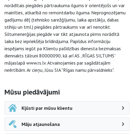
norādītais piegādes pārtraukuma ilgums ir orientējošs un var
mainīties, atkarībā no remontdarbu ilguma. Neprognozējamu
gadījumu dēļ (tehnisko sarežģījumu, laika apstākļu, dabas
stihiju un tml.) piegādes pārtraukums var arī nenotikt.
Siltumenerģijas piegāde var tikt atjaunota pirms norādītā
laika bez iepriekšēja brīdinājuma. Papildus informāciju
iespējams iegūt pa Klientu palīdzības dienesta bezmaksas
diennakts tālruni 80000090, kā arī AS „RĪGAS SILTUMS”
mājaslapā www.rs.lv. Atvainojamies par sagādātajām
neērtībām. Ar cieņu, Jūsu SIA "Rīgas namu pārvaldnieks".
Sāna navigācija
Mūsu piedāvājumi
Kļūsti par mūsu klientu
Māju atjaunošana