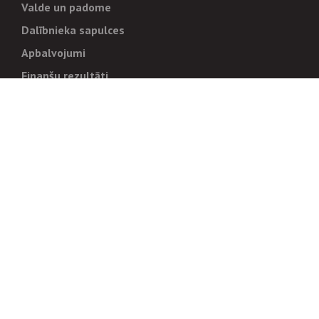
Valde un padome
Dalībnieka sapulces
Apbalvojumi
Finanšu rezultāti
Pārvaldība
Stratēģija un mērķi
Politikas un kārtības
Trauksmes cēlējiem
Korupcijas novēršana
Tiesiskais regulējums
Sadarbības partneriem
Iepirkumi
Izsoles