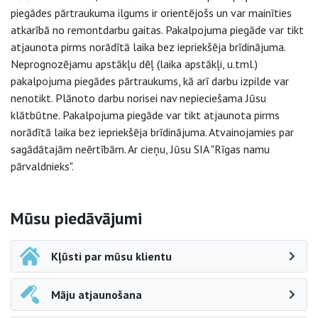
piegādes pārtraukuma ilgums ir orientējošs un var mainīties
atkarībā no remontdarbu gaitas. Pakalpojuma piegāde var tikt
atjaunota pirms norādītā laika bez iepriekšēja brīdinājuma.
Neprognozējamu apstākļu dēļ (laika apstākļi, u.tml.)
pakalpojuma piegādes pārtraukums, kā arī darbu izpilde var
nenotikt. Plānoto darbu norisei nav nepieciešama Jūsu
klātbūtne. Pakalpojuma piegāde var tikt atjaunota pirms
norādītā laika bez iepriekšēja brīdinājuma. Atvainojamies par
sagādātajām neērtībām. Ar cieņu, Jūsu SIA "Rīgas namu
pārvaldnieks".
Sāna navigācija
Mūsu piedāvājumi
Kļūsti par mūsu klientu
Māju atjaunošana