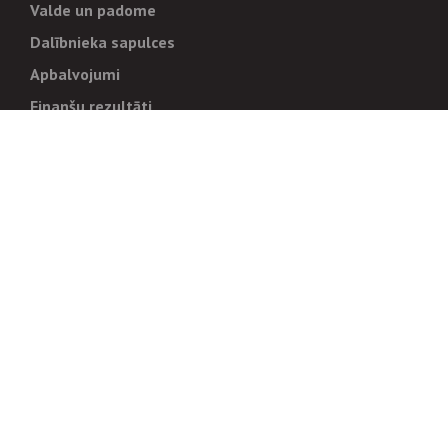
Valde un padome
Dalībnieka sapulces
Apbalvojumi
Finanšu rezultāti
Pārvaldība
Stratēģija un mērķi
Politikas un kārtības
Trauksmes cēlējiem
Korupcijas novēršana
Tiesiskais regulējums
Sadarbības partneriem
Iepirkumi
Izsoles