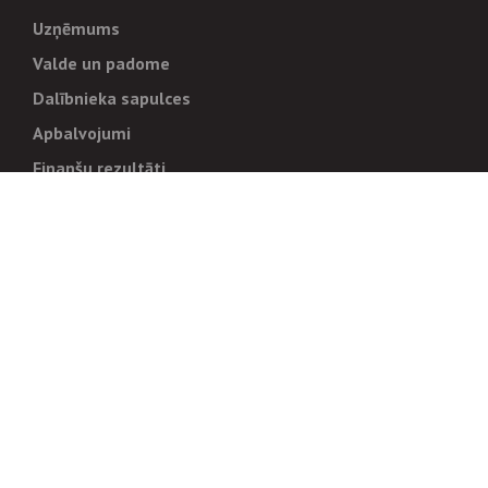
Uzņēmums
Valde un padome
Dalībnieka sapulces
Apbalvojumi
Finanšu rezultāti
Pārvaldība
Stratēģija un mērķi
Politikas un kārtības
Trauksmes cēlējiem
Korupcijas novēršana
Tiesiskais regulējums
Sadarbības partneriem