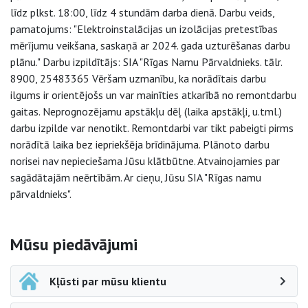
līdz plkst. 18:00, līdz 4 stundām darba dienā. Darbu veids,
pamatojums: "Elektroinstalācijas un izolācijas pretestības
mērījumu veikšana, saskaņā ar 2024. gada uzturēšanas darbu
plānu." Darbu izpildītājs: SIA "Rīgas Namu Pārvaldnieks. tālr.
8900, 25483365 Vēršam uzmanību, ka norādītais darbu
ilgums ir orientējošs un var mainīties atkarībā no remontdarbu
gaitas. Neprognozējamu apstākļu dēļ (laika apstākļi, u.tml.)
darbu izpilde var nenotikt. Remontdarbi var tikt pabeigti pirms
norādītā laika bez iepriekšēja brīdinājuma. Plānoto darbu
norisei nav nepieciešama Jūsu klātbūtne. Atvainojamies par
sagādātajām neērtībām. Ar cieņu, Jūsu SIA "Rīgas namu
pārvaldnieks".
Sāna navigācija
Mūsu piedāvājumi
Kļūsti par mūsu klientu