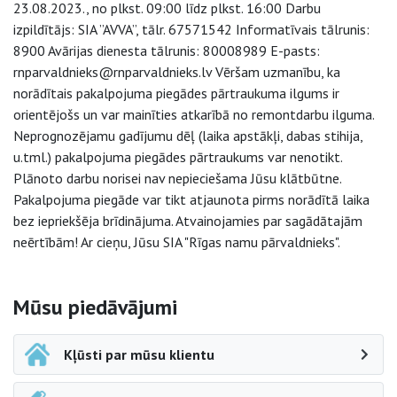
23.08.2023., no plkst. 09:00 līdz plkst. 16:00 Darbu
izpildītājs: SIA ”AVVA”, tālr. 67571542 Informatīvais tālrunis:
8900 Avārijas dienesta tālrunis: 80008989 E-pasts:
rnparvaldnieks@rnparvaldnieks.lv Vēršam uzmanību, ka
norādītais pakalpojuma piegādes pārtraukuma ilgums ir
orientējošs un var mainīties atkarībā no remontdarbu ilguma.
Neprognozējamu gadījumu dēļ (laika apstākļi, dabas stihija,
u.tml.) pakalpojuma piegādes pārtraukums var nenotikt.
Plānoto darbu norisei nav nepieciešama Jūsu klātbūtne.
Pakalpojuma piegāde var tikt atjaunota pirms norādītā laika
bez iepriekšēja brīdinājuma. Atvainojamies par sagādātajām
neērtībām! Ar cieņu, Jūsu SIA "Rīgas namu pārvaldnieks".
Sāna navigācija
Mūsu piedāvājumi
Kļūsti par mūsu klientu