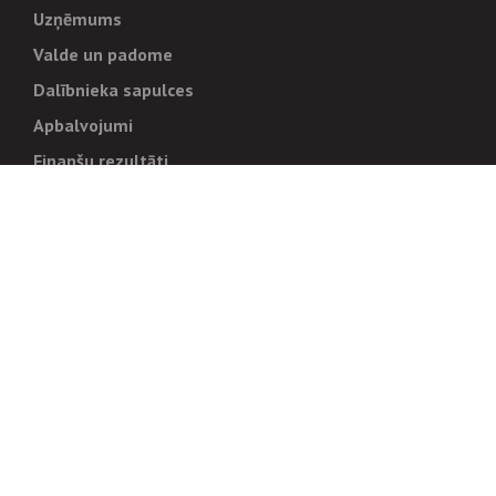
Uzņēmums
Valde un padome
Dalībnieka sapulces
Apbalvojumi
Finanšu rezultāti
Pārvaldība
Stratēģija un mērķi
Politikas un kārtības
Trauksmes cēlējiem
Korupcijas novēršana
Tiesiskais regulējums
Sadarbības partneriem