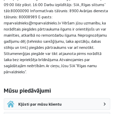
09:00 līdz plkst. 16:00 Darbu izpildītājs: SIA „Rīgas siltums”
tālr.80000090 Informatīvais tālrunis: 8900 Avārijas dienesta
tālrunis: 80008989 E-pasts:
rnparvaldnieks@rnparvaldnieks.lv Vēršam jūsu uzmanību, ka
norādītais piegādes pārtraukuma ilgums ir orientējošs un var
mainīties, atkarībā no remontdarbu ilguma. Neprognozējamu
gadījumu dēļ (tehnisko sarežģījumu, laika apstākļu, dabas
stihiju un tml.) piegādes pārtraukums var arī nenotikt.
Siltumenerģijas piegāde var tikt atjaunota pirms norādītā
laika bez iepriekšēja brīdinājuma. Atvainojamies par
sagādātajām neērtībām. Ar cieņu, Jūsu SIA "Rīgas namu
pārvaldnieks".
Sāna navigācija
Mūsu piedāvājumi
Kļūsti par mūsu klientu