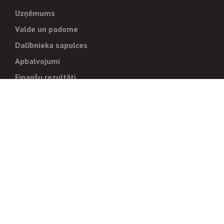
Uzņēmums
Valde un padome
Dalībnieka sapulces
Apbalvojumi
Finanšu rezultāti
Pārvaldība
Stratēģija un mērķi
Politikas un kārtības
Trauksmes cēlējiem
Korupcijas novēršana
Tiesiskais regulējums
Sadarbības partneriem