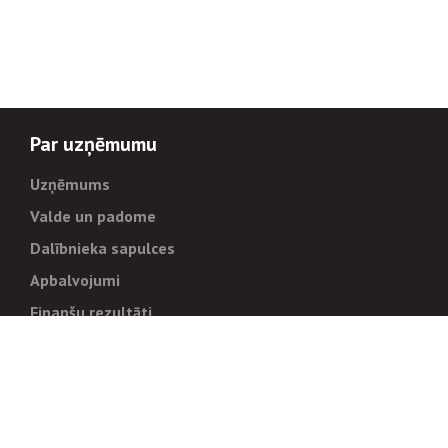
Par uzņēmumu
Uzņēmums
Valde un padome
Dalībnieka sapulces
Apbalvojumi
Finanšu rezultāti
Pārvaldība
Stratēģija un mērķi
Politikas un kārtības