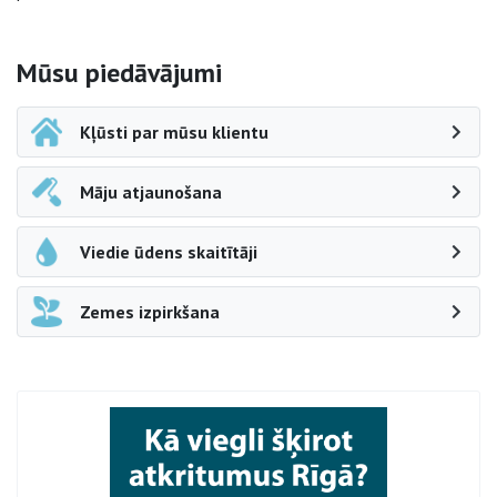
Sāna navigācija
Mūsu piedāvājumi
Kļūsti par mūsu klientu
Māju atjaunošana
Viedie ūdens skaitītāji
Zemes izpirkšana