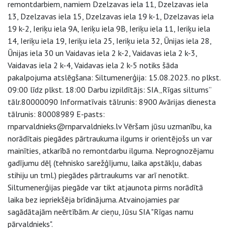
remontdarbiem, namiem Dzelzavas iela 11, Dzelzavas iela
13, Dzelzavas iela 15, Dzelzavas iela 19 k-1, Dzelzavas iela
19 k-2, Ieriķu iela 9A, Ieriķu iela 9B, Ieriķu iela 11, Ieriķu iela
14, Ieriķu iela 19, Ieriķu iela 25, Ieriķu iela 32, Ūnijas iela 28,
Ūnijas iela 30 un Vaidavas iela 2 k-2, Vaidavas iela 2 k-3,
Vaidavas iela 2 k-4, Vaidavas iela 2 k-5 notiks šāda
pakalpojuma atslēgšana: Siltumenerģija: 15.08.2023. no plkst.
09:00 līdz plkst. 18:00 Darbu izpildītājs: SIA „Rīgas siltums”
tālr.80000090 Informatīvais tālrunis: 8900 Avārijas dienesta
tālrunis: 80008989 E-pasts:
rnparvaldnieks@rnparvaldnieks.lv Vēršam jūsu uzmanību, ka
norādītais piegādes pārtraukuma ilgums ir orientējošs un var
mainīties, atkarībā no remontdarbu ilguma. Neprognozējamu
gadījumu dēļ (tehnisko sarežģījumu, laika apstākļu, dabas
stihiju un tml.) piegādes pārtraukums var arī nenotikt.
Siltumenerģijas piegāde var tikt atjaunota pirms norādītā
laika bez iepriekšēja brīdinājuma. Atvainojamies par
sagādātajām neērtībām. Ar cieņu, Jūsu SIA "Rīgas namu
pārvaldnieks".