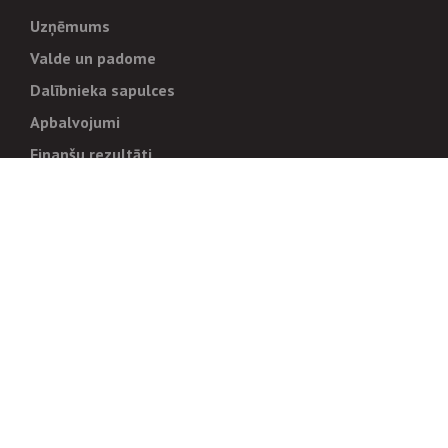
Uzņēmums
Valde un padome
Dalībnieka sapulces
Apbalvojumi
Finanšu rezultāti
Pārvaldība
Stratēģija un mērķi
Politikas un kārtības
Trauksmes cēlējiem
Korupcijas novēršana
Tiesiskais regulējums
Sadarbības partneriem