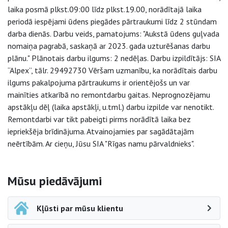
laika posmā plkst.09:00 līdz plkst.19.00, norādītajā laika
periodā iespējami ūdens piegādes pārtraukumi līdz 2 stūndam
darba dienās. Darbu veids, pamatojums: "Aukstā ūdens guļvada
nomaiņa pagrabā, saskaņā ar 2023. gada uzturēšanas darbu
plānu." Plānotais darbu ilgums: 2 nedēļas. Darbu izpildītājs: SIA
“Alpex”, tālr. 29492730 Vēršam uzmanību, ka norādītais darbu
ilgums pakalpojuma pārtraukums ir orientējošs un var
mainīties atkarībā no remontdarbu gaitas. Neprognozējamu
apstākļu dēļ (laika apstākļi, u.tml.) darbu izpilde var nenotikt.
Remontdarbi var tikt pabeigti pirms norādītā laika bez
iepriekšēja brīdinājuma. Atvainojamies par sagādātajām
neērtībām. Ar cieņu, Jūsu SIA "Rīgas namu pārvaldnieks".
Sāna navigācija
Mūsu piedāvājumi
Kļūsti par mūsu klientu