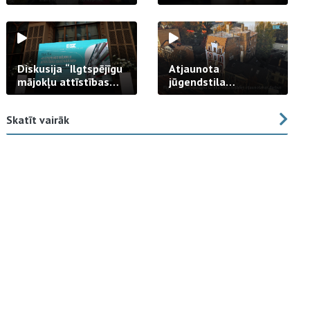
strādā praksē
Diskusija “Ilgtspējīgu
Atjaunota
mājokļu attīstības
jūgendstila
izaicinājums”
arhitektūras pērles
fasāde Tallinas ielā
Skatīt vairāk
23