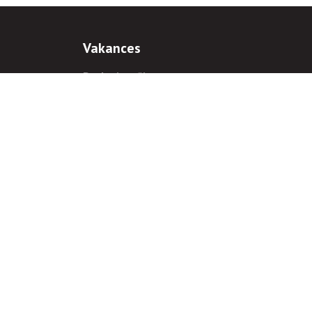
Vakances
Darba iespējas
Prakses iespējas
antiem
 gadījumā hipersaite uz
www.rnparvaldnieks.lv
ir obligāta.