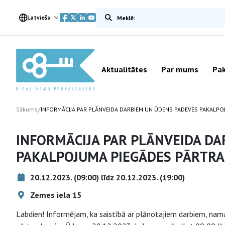
Meklēt vietnē
Latviešu
Aktualitātes
Par mums
Pak
/
Sākums
INFORMĀCIJA PAR PLĀNVEIDA DARBIEM UN ŪDENS PADEVES PAKALP
INFORMĀCIJA PAR PLĀNVEIDA D
PAKALPOJUMA PIEGĀDES PĀRTR
20.12.2023. (09:00) līdz 20.12.2023. (19:00)
Zemes iela 15
Labdien! Informējam, ka saistībā ar plānotajiem darbiem, na