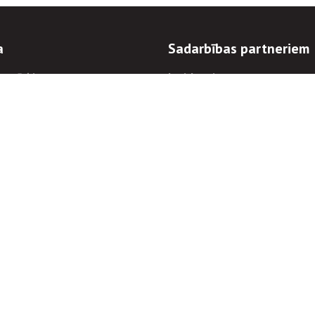
a
Sadarbības partneriem
n mērķi
Iepirkumi
 kārtības
Izsoles
ēlējiem
Zemes īpašniekiem
novēršana
Elektronisko sakaru komers
regulējums
Norēķinu informācija
Informācijas un/vai rakstu pārpublicēšanas
Piekļūstamība