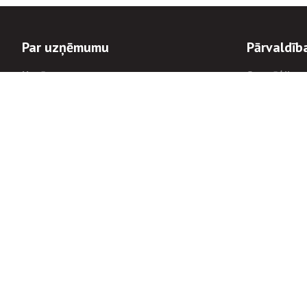
Par uzņēmumu
Pārvaldīb
Uzņēmums
Stratēģija u
Valde un padome
Politikas un
Dalībnieka sapulces
Trauksmes c
Apbalvojumi
Korupcijas 
Finanšu rezultāti
Tiesiskais 
8900
Informācijas
tālrunis:
Avārijas dienesta diennakts