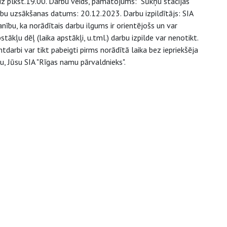
dz plkst.19.00. Darbu veids, pamatojums: "Sūkņu stacijas
bu uzsākšanas datums: 20.12.2023. Darbu izpildītājs: SIA
bu, ka norādītais darbu ilgums ir orientējošs un var
kļu dēļ (laika apstākļi, u.tml.) darbu izpilde var nenotikt.
arbi var tikt pabeigti pirms norādītā laika bez iepriekšēja
, Jūsu SIA "Rīgas namu pārvaldnieks".