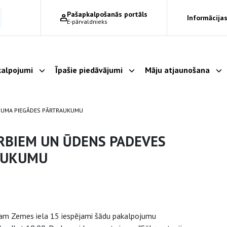
Pašapkalpošanās portāls
Informācijas
E-pārvaldnieks
alpojumi
Īpašie piedāvājumi
Māju atjaunošana
Parādīt apakšizvēlni
Parādīt apakšizvēlni
Pa
OJUMA PIEGĀDES PĀRTRAUKUMU
ARBIEM UN ŪDENS PADEVES
AUKUMU
mam Zemes iela 15 iespējami šādu pakalpojumu