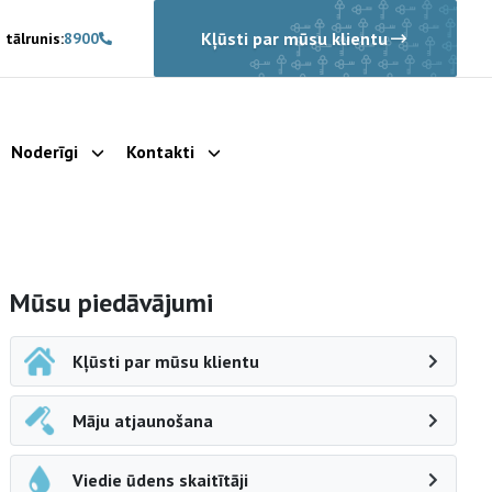
Kļūsti par mūsu klientu
 tālrunis:
8900
Noderīgi
Kontakti
rādīt apakšizvēlni
Parādīt apakšizvēlni
Parādīt apakšizvēlni
Sāna navigācija
Mūsu piedāvājumi
Kļūsti par mūsu klientu
Māju atjaunošana
Viedie ūdens skaitītāji