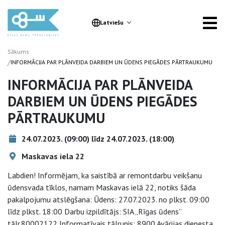
Latviešu
Sākums
/
INFORMĀCIJA PAR PLĀNVEIDA DARBIEM UN ŪDENS PIEGĀDES PĀRTRAUKUMU
INFORMĀCIJA PAR PLĀNVEIDA
DARBIEM UN ŪDENS PIEGĀDES
PĀRTRAUKUMU
24.07.2023. (09:00) līdz 24.07.2023. (18:00)
Maskavas iela 22
Labdien! Informējam, ka saistībā ar remontdarbu veikšanu
ūdensvada tīklos, namam Maskavas ielā 22, notiks šāda
pakalpojumu atslēgšana: Ūdens: 27.07.2023. no plkst. 09:00
līdz plkst. 18:00 Darbu izpildītājs: SIA „Rīgas ūdens”
tālr.80002122 Informatīvais tālrunis: 8900 Avārijas dienesta