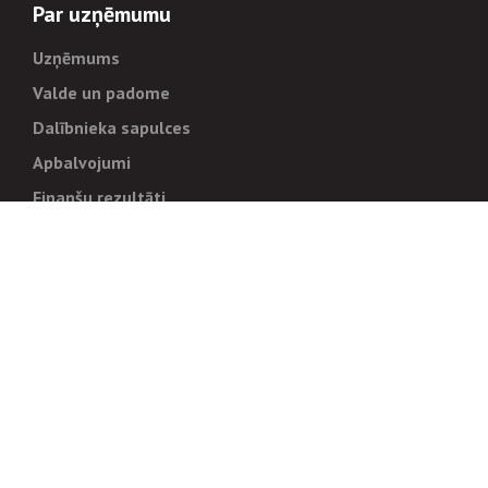
Par uzņēmumu
Uzņēmums
Valde un padome
Dalībnieka sapulces
Apbalvojumi
Finanšu rezultāti
Pārvaldība
Stratēģija un mērķi
Politikas un kārtības
Trauksmes cēlējiem
Korupcijas novēršana
Tiesiskais regulējums
Sadarbības partneriem