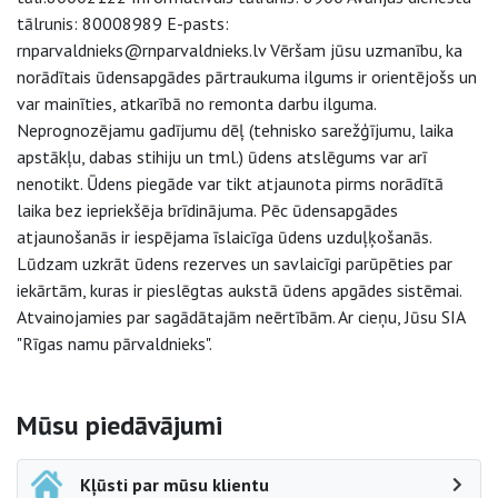
tālrunis: 80008989 E-pasts:
rnparvaldnieks@rnparvaldnieks.lv Vēršam jūsu uzmanību, ka
norādītais ūdensapgādes pārtraukuma ilgums ir orientējošs un
var mainīties, atkarībā no remonta darbu ilguma.
Neprognozējamu gadījumu dēļ (tehnisko sarežģījumu, laika
apstākļu, dabas stihiju un tml.) ūdens atslēgums var arī
nenotikt. Ūdens piegāde var tikt atjaunota pirms norādītā
laika bez iepriekšēja brīdinājuma. Pēc ūdensapgādes
atjaunošanās ir iespējama īslaicīga ūdens uzduļķošanās.
Lūdzam uzkrāt ūdens rezerves un savlaicīgi parūpēties par
iekārtām, kuras ir pieslēgtas aukstā ūdens apgādes sistēmai.
Atvainojamies par sagādātajām neērtībām. Ar cieņu, Jūsu SIA
"Rīgas namu pārvaldnieks".
Sāna navigācija
Mūsu piedāvājumi
Kļūsti par mūsu klientu