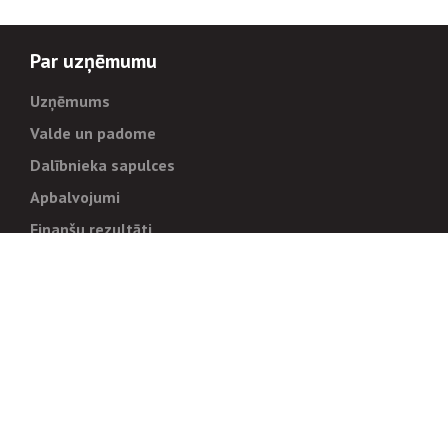
Par uzņēmumu
Uzņēmums
Valde un padome
Dalībnieka sapulces
Apbalvojumi
Finanšu rezultāti
Pārvaldība
Stratēģija un mērķi
Politikas un kārtības
Trauksmes cēlējiem
Korupcijas novēršana
Tiesiskais regulējums