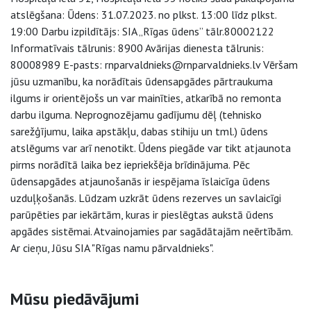
atslēgšana: Ūdens: 31.07.2023. no plkst. 13:00 līdz plkst.
19:00 Darbu izpildītājs: SIA „Rīgas ūdens” tālr.80002122
Informatīvais tālrunis: 8900 Avārijas dienesta tālrunis:
80008989 E-pasts: rnparvaldnieks@rnparvaldnieks.lv Vēršam
jūsu uzmanību, ka norādītais ūdensapgādes pārtraukuma
ilgums ir orientējošs un var mainīties, atkarībā no remonta
darbu ilguma. Neprognozējamu gadījumu dēļ (tehnisko
sarežģījumu, laika apstākļu, dabas stihiju un tml.) ūdens
atslēgums var arī nenotikt. Ūdens piegāde var tikt atjaunota
pirms norādītā laika bez iepriekšēja brīdinājuma. Pēc
ūdensapgādes atjaunošanās ir iespējama īslaicīga ūdens
uzduļķošanās. Lūdzam uzkrāt ūdens rezerves un savlaicīgi
parūpēties par iekārtām, kuras ir pieslēgtas aukstā ūdens
apgādes sistēmai. Atvainojamies par sagādātajām neērtībām.
Ar cieņu, Jūsu SIA "Rīgas namu pārvaldnieks".
Sāna navigācija
Mūsu piedāvājumi