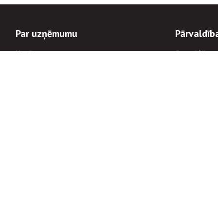
Par uzņēmumu
Pārvaldīb
Uzņēmums
Stratēģija u
Valde un padome
Politikas un
Dalībnieka sapulces
Trauksmes c
Apbalvojumi
Korupcijas 
Finanšu rezultāti
Tiesiskais 
8900
Informācijas
tālrunis:
Avārijas dienesta diennakts