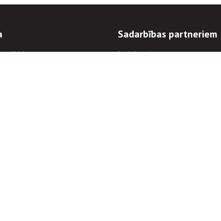
a
Sadarbības partneriem
n mērķi
Iepirkumi
 kārtības
Izsoles
ēlējiem
Zemes īpašniekiem
novēršana
Elektronisko sakaru komers
regulējums
Norēķinu informācija
Informācijas un/vai rakstu pārpublicēšanas
Piekļūstamība