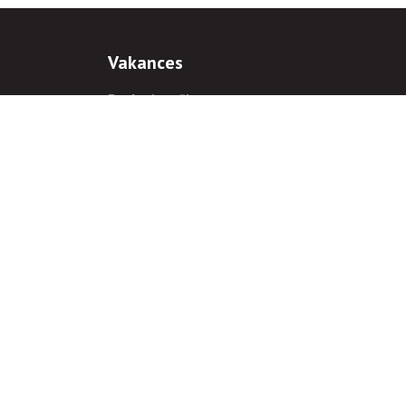
Vakances
Darba iespējas
Prakses iespējas
antiem
 gadījumā hipersaite uz
www.rnparvaldnieks.lv
ir obligāta.