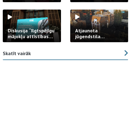
strādā praksē
Diskusija “Ilgtspējīgu
Atjaunota
mājokļu attīstības
jūgendstila
izaicinājums”
arhitektūras pērles
fasāde Tallinas ielā
Skatīt vairāk
23