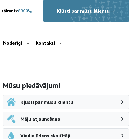
Kļūsti par mūsu klientu
 tālrunis:
8900
Noderīgi
Kontakti
rādīt apakšizvēlni
Parādīt apakšizvēlni
Parādīt apakšizvēlni
Sāna navigācija
Mūsu piedāvājumi
Kļūsti par mūsu klientu
Māju atjaunošana
Viedie ūdens skaitītāji