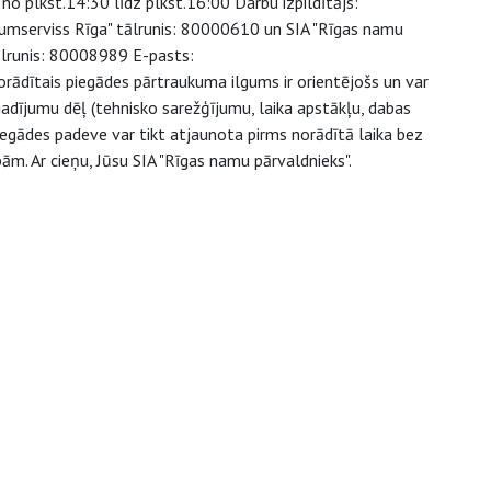
o plkst.14:30 līdz plkst.16:00 Darbu izpildītājs:
tumserviss Rīga" tālrunis: 80000610 un SIA "Rīgas namu
tālrunis: 80008989 E-pasts:
rādītais piegādes pārtraukuma ilgums ir orientējošs un var
dījumu dēļ (tehnisko sarežģījumu, laika apstākļu, dabas
piegādes padeve var tikt atjaunota pirms norādītā laika bez
ām. Ar cieņu, Jūsu SIA "Rīgas namu pārvaldnieks".