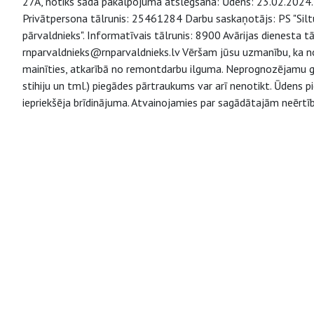
27A, notiks šāda pakalpojuma atslēgšana: Ūdens: 23.02.2024. n
Privātpersona tālrunis: 25461284 Darbu saskaņotājs: PS "Sil
pārvaldnieks". Informatīvais tālrunis: 8900 Avārijas dienesta 
rnparvaldnieks@rnparvaldnieks.lv Vēršam jūsu uzmanību, ka no
mainīties, atkarībā no remontdarbu ilguma. Neprognozējamu ga
stihiju un tml.) piegādes pārtraukums var arī nenotikt. Ūdens 
iepriekšēja brīdinājuma. Atvainojamies par sagādātajām neērtīb