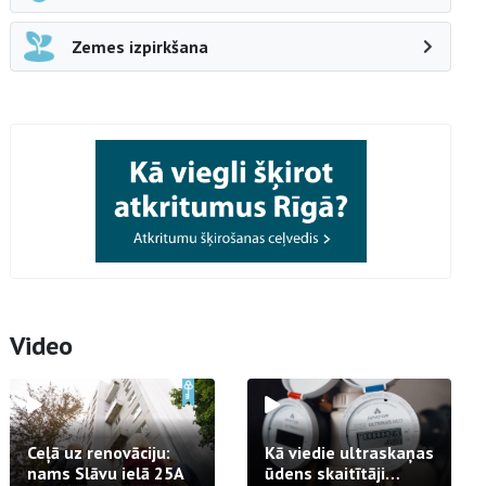
Zemes izpirkšana
Video
Ceļā uz renovāciju:
Kā viedie ultraskaņas
nams Slāvu ielā 25A
ūdens skaitītāji