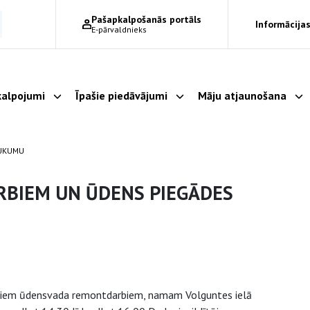
Pašapkalpošanās portāls
Informācijas
E-pārvaldnieks
alpojumi
Īpašie piedāvājumi
Māju atjaunošana
Parādīt apakšizvēlni
Parādīt apakšizvēlni
Pa
AUKUMU
RBIEM UN ŪDENS PIEGĀDES
ālajiem ūdensvada remontdarbiem, namam Volguntes ielā