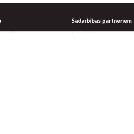
a
Sadarbības partneriem
n mērķi
Iepirkumi
 kārtības
Izsoles
ēlējiem
Zemes īpašniekiem
novēršana
Elektronisko sakaru komers
regulējums
Norēķinu informācija
Informācijas un/vai rakstu pārpublicēšanas
Piekļūstamība