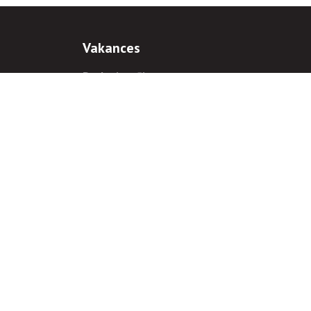
Vakances
Darba iespējas
Prakses iespējas
antiem
 gadījumā hipersaite uz
www.rnparvaldnieks.lv
ir obligāta.