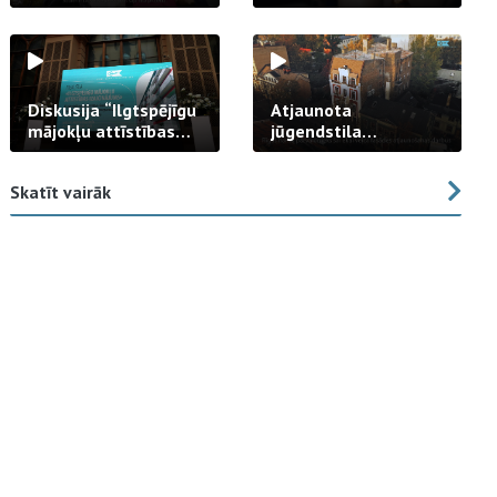
strādā praksē
Diskusija “Ilgtspējīgu
Atjaunota
mājokļu attīstības
jūgendstila
izaicinājums”
arhitektūras pērles
fasāde Tallinas ielā
Skatīt vairāk
23