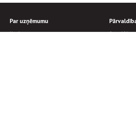
Par uzņēmumu
Pārvaldīb
Uzņēmums
Stratēģija u
Valde un padome
Politikas un
Dalībnieka sapulces
Trauksmes c
Apbalvojumi
Korupcijas 
Finanšu rezultāti
Tiesiskais 
8900
Informācijas
tālrunis:
Avārijas dienesta diennakts