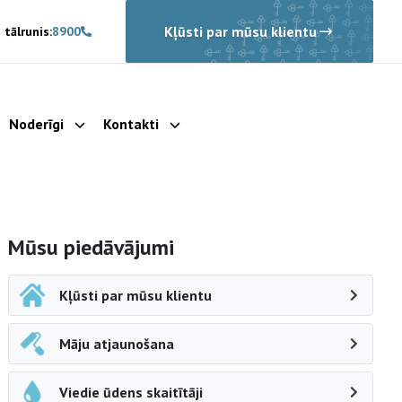
Kļūsti par mūsu klientu
 tālrunis:
8900
Noderīgi
Kontakti
rādīt apakšizvēlni
Parādīt apakšizvēlni
Parādīt apakšizvēlni
Sāna navigācija
Mūsu piedāvājumi
Kļūsti par mūsu klientu
Māju atjaunošana
Viedie ūdens skaitītāji