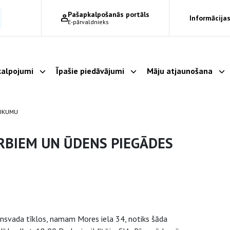
Pašapkalpošanās portāls
Informācijas
E-pārvaldnieks
alpojumi
Īpašie piedāvājumi
Māju atjaunošana
Parādīt apakšizvēlni
Parādīt apakšizvēlni
Pa
AUKUMU
RBIEM UN ŪDENS PIEGĀDES
ensvada tīklos, namam Mores iela 34, notiks šāda