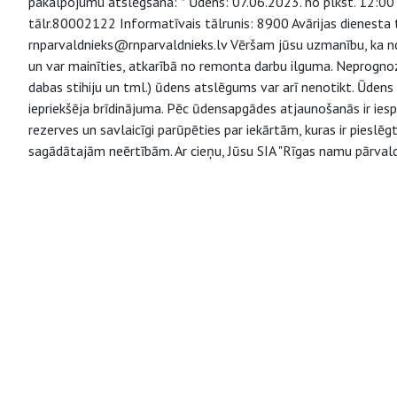
pakalpojumu atslēgšana: * Ūdens: 07.06.2023. no plkst. 12:00 l
tālr.80002122 Informatīvais tālrunis: 8900 Avārijas dienesta
rnparvaldnieks@rnparvaldnieks.lv Vēršam jūsu uzmanību, ka n
un var mainīties, atkarībā no remonta darbu ilguma. Neprogno
dabas stihiju un tml.) ūdens atslēgums var arī nenotikt. Ūdens
iepriekšēja brīdinājuma. Pēc ūdensapgādes atjaunošanās ir ie
rezerves un savlaicīgi parūpēties par iekārtām, kuras ir piesl
sagādātajām neērtībām. Ar cieņu, Jūsu SIA "Rīgas namu pārvald