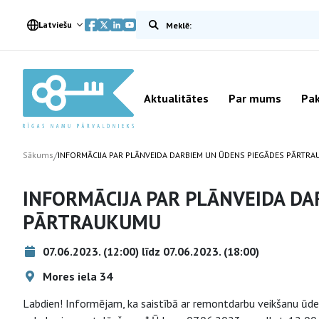
Meklēt vietnē
Latviešu
Aktualitātes
Par mums
Pak
/
Sākums
INFORMĀCIJA PAR PLĀNVEIDA DARBIEM UN ŪDENS PIEGĀDES PĀRTR
INFORMĀCIJA PAR PLĀNVEIDA DA
PĀRTRAUKUMU
07.06.2023. (12:00) līdz 07.06.2023. (18:00)
Mores iela 34
Labdien! Informējam, ka saistībā ar remontdarbu veikšanu ūd