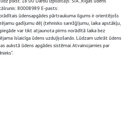
īdz plkst. 18:00 Darbu izpildītājs: SIA „Rīgas ūdens”
 tālrunis: 80008989 E-pasts:
orādītais ūdensapgādes pārtraukuma ilgums ir orientējošs
zējamu gadījumu dēļ (tehnisko sarežģījumu, laika apstākļu,
 piegāde var tikt atjaunota pirms norādītā laika bez
spējama īslaicīga ūdens uzduļķošanās. Lūdzam uzkrāt ūdens
ēgtas aukstā ūdens apgādes sistēmai. Atvainojamies par
nieks".