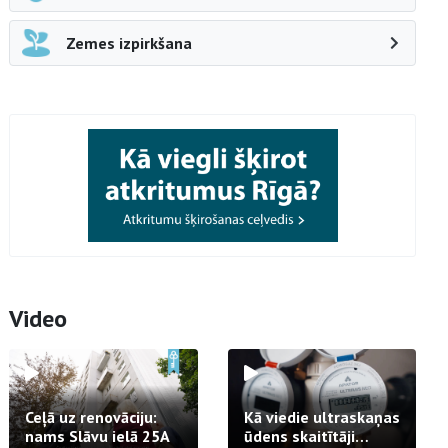
Zemes izpirkšana
Video
Ceļā uz renovāciju:
Kā viedie ultraskaņas
nams Slāvu ielā 25A
ūdens skaitītāji